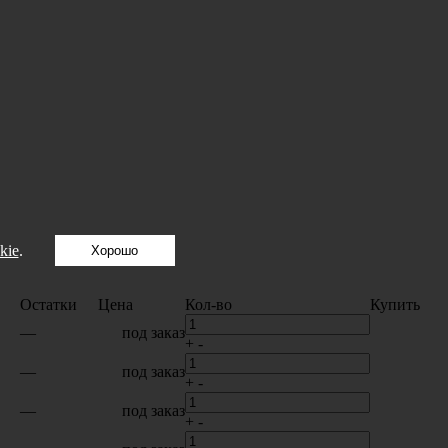
kie
.
Хорошо
Остатки
Цена
Кол-во
Купить
—
под заказ
+
-
—
под заказ
+
-
—
под заказ
+
-