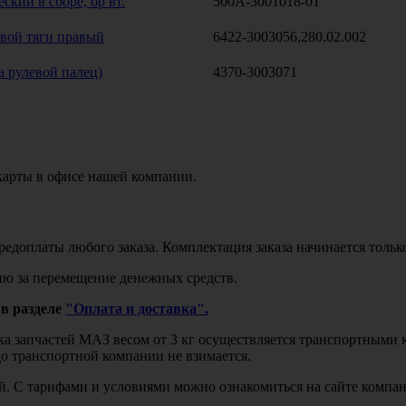
кий в сборе, бр вт.
500А-3001018-01
вой тяги правый
6422-3003056,280.02.002
а рулевой палец)
4370-3003071
карты в офисе нашей компании.
едоплаты любого заказа. Комплектация заказа начинается тольк
ю за перемещение денежных средств.
в разделе
"Оплата и доставка".
авка запчастей МАЗ весом от 3 кг осуществляется транспортны
до транспортной компании не взимается.
бой. С тарифами и условиями можно ознакомиться на сайте комп