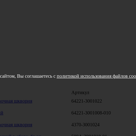
сайтом, Вы соглашаетесь с
политикой использования файлов coo
Артикул
вочная шкворня
64221-3001022
ый
64221-3001008-010
вочная шкворня
4370-3001024