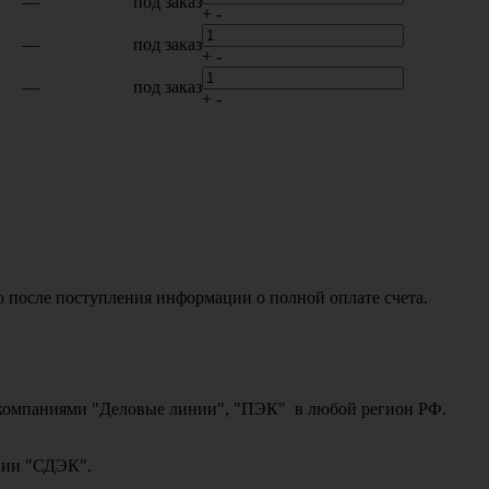
—
под заказ
+
-
—
под заказ
+
-
—
под заказ
+
-
о после поступления информации о полной оплате счета.
ми компаниями "Деловые линии", "ПЭК" в любой регион РФ.
ании "СДЭК".