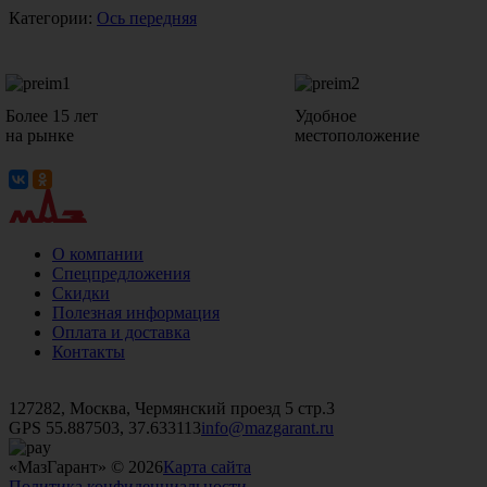
Категории:
Ось передняя
Более 15 лет
Удобное
на рынке
местоположение
О компании
Спецпредложения
Скидки
Полезная информация
Оплата и доставка
Контакты
+7 (499)
476-82-09
+7 (495)
740-26-16
+7 (495)
972-32-70
127282, Москва, Чермянский проезд 5 стр.3
GPS 55.887503, 37.633113
info@mazgarant.ru
«МазГарант» © 2026
Карта сайта
Политика конфиденциальности