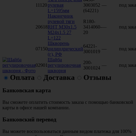
11120
рулевая
3003052
—
под зака
L=1595мм
(64221)
Наконечник
рулевой тяги
R180-
20618
RHT M30x1.5
3414060-
—
под зака
M24x1.5 27
20
L=122
Шкворень
64221-
07150
цилиндрический
—
под зака
3001019
(г), РФ
Шайба
200-
02901
регулировочная
—
под зака
3001024
шкворня
Оплата
Доставка
Отзывы
Банковская карта
Вы сможете оплатить стоимость заказа с помощью банковской
карты в офисе нашей компании.
Банковский перевод
Вы можете воспользоваться данным видом платежа для 100%