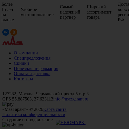
Более
Дост
Самый
Широкий
15 лет
Удобное
во вс
надежный
ассортимент
на
местоположение
реги
партнер
товара
рынке
РФ
О компании
Спецпредложения
Скидки
Полезная информация
Оплата и доставка
Контакты
+7 (499)
476-82-09
+7 (495)
740-26-16
+7 (495)
972-32-70
127282, Москва, Чермянский проезд 5 стр.3
GPS 55.887503, 37.633113
info@mazgarant.ru
«МазГарант» © 2026
Карта сайта
Политика конфиденциальности
Создание и продвижение