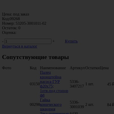
Цена:
под заказ
Код:
09268
Номер:
53205-3001011-02
Остаток:
0
Оценка:
-
+
Купить
Вернуться в каталог
Сопутствующие товары
Фото
Код
Наименование
Артикул
Остатки
Цена
Палец
кронштейна
насоса ГУР
5336-
03150
1 шт.
45 
ф20х75;
3407217
1отв.под стопор
ф8
Гайка
5336-
00298
конического
2 шт.
84 
3001039
шкворня
Тяга поперечная
6430-