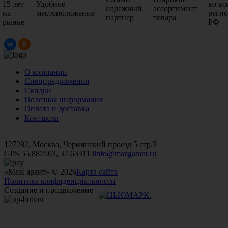
15 лет
Удобное
во вс
надежный
ассортимент
на
местоположение
реги
партнер
товара
рынке
РФ
О компании
Спецпредложения
Скидки
Полезная информация
Оплата и доставка
Контакты
+7 (499)
476-82-09
+7 (495)
740-26-16
+7 (495)
972-32-70
127282, Москва, Чермянский проезд 5 стр.3
GPS 55.887503, 37.633113
info@mazgarant.ru
«МазГарант» © 2026
Карта сайта
Политика конфиденциальности
Создание и продвижение