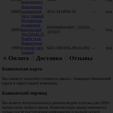
конического
Наконечник
06845
поперечной
4331-3414058-10
—
под 
тяги, правый
Подшипник
роликовый
HD95009410007, 32310S,
20993
конический
—
под 
32310 F
50x110x42.25
HanDe Axle
Наконечник
19993
рулевой тяги
6422-3003056,280.02.002
—
под 
правый
Оплата
Доставка
Отзывы
Банковская карта
Вы сможете оплатить стоимость заказа с помощью банковской
карты в офисе нашей компании.
Банковский перевод
Вы можете воспользоваться данным видом платежа для 100%
предоплаты любого заказа. Комплектация заказа начинается
только после поступления информации о полной оплате