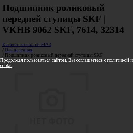
Подшипник роликовый
передней ступицы SKF |
VKHB 9062 SKF, 7614, 32314
Каталог запчастей МАЗ
/
Ось передняя
/
Подшипник роликовый передней ступицы SKF
Продолжая пользоваться сайтом, Вы соглашаетесь с
политикой и
cookie
.