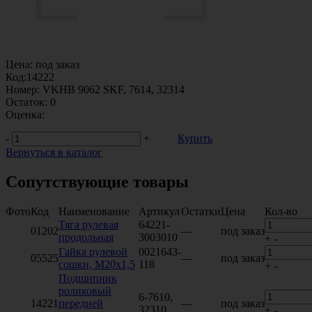
Цена:
под заказ
Код:
14222
Номер:
VKHB 9062 SKF, 7614, 32314
Остаток:
0
Оценка:
-
+
Купить
Вернуться в каталог
Сопутствующие товары
Фото
Код
Наименование
Артикул
Остатки
Цена
Кол-во
Тяга рулевая
64221-
01202
—
под заказ
продольная
3003010
+
-
Гайка рулевой
0021643-
05525
—
под заказ
сошки, М20х1,5
118
+
-
Подшипник
роликовый
6-7610,
14221
передней
—
под заказ
32310
+
-