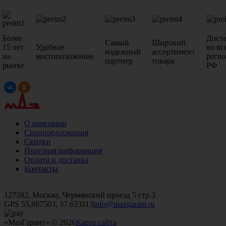
Более
Дост
Самый
Широкий
15 лет
Удобное
во вс
надежный
ассортимент
на
местоположение
реги
партнер
товара
рынке
РФ
О компании
Спецпредложения
Скидки
Полезная информация
Оплата и доставка
Контакты
+7 (499)
476-82-09
+7 (495)
740-26-16
+7 (495)
972-32-70
127282, Москва, Чермянский проезд 5 стр.3
GPS 55.887503, 37.633113
info@mazgarant.ru
«МазГарант» © 2026
Карта сайта