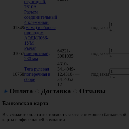
ступицы 6-
7610A
Разъем
соединительный
4-клеммный
01349
(мама) в сборе с
—
под заказ
+
-
проводом
АЭДКЛ066-
1УМ
Рычаг
64221-
01057
поворотный,
—
под заказ
3001035
+
-
230 мм
4310-
Тяга рулевая
3414049-
16758
поперечная в
12,4310-
—
под заказ
+
-
сборе
3414052-
12
Оплата
Доставка
Отзывы
Банковская карта
Вы сможете оплатить стоимость заказа с помощью банковской
карты в офисе нашей компании.