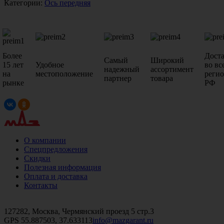
Категории:
Ось передняя
Более
Дост
Самый
Широкий
15 лет
Удобное
во вс
надежный
ассортимент
на
местоположение
реги
партнер
товара
рынке
РФ
О компании
Спецпредложения
Скидки
Полезная информация
Оплата и доставка
Контакты
+7 (499)
476-82-09
+7 (495)
740-26-16
+7 (495)
972-32-70
127282, Москва, Чермянский проезд 5 стр.3
GPS 55.887503, 37.633113
info@mazgarant.ru