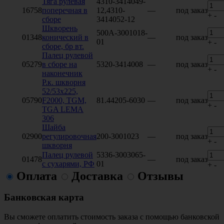
Тяга рулевая
4310-3414049-
16758
поперечная в
12,4310-
—
под заказ
+
-
сборе
3414052-12
Шкворень
500А-3001018-
01348
конический в
—
под заказ
01
+
-
сборе, бр вт.
Палец рулевой
05279
в сборе на
5320-3414008
—
под заказ
+
-
наконечник
Р.к. шкворня
52/53x225,
05790
F2000, TGM,
81.44205-6030
—
под заказ
+
-
TGA LEMA
306
Шайба
02900
регулировочная
200-3001023
—
под заказ
+
-
шкворня
Палец рулевой
5336-3003065-
01478
—
под заказ
с сухарями, РФ
01
+
-
Оплата
Доставка
Отзывы
Банковская карта
Вы сможете оплатить стоимость заказа с помощью банковской