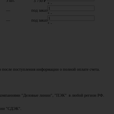
3 шт.
3 750 ₽
+
-
—
под заказ
+
-
—
под заказ
+
-
о после поступления информации о полной оплате счета.
ми компаниями "Деловые линии", "ПЭК" в любой регион РФ.
ании "СДЭК".