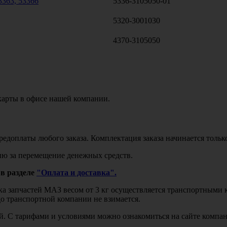
3363, 53366
5336-3105050-01
5320-3001030
4370-3105050
карты в офисе нашей компании.
едоплаты любого заказа. Комплектация заказа начинается тольк
ю за перемещение денежных средств.
в разделе
"Оплата и доставка".
авка запчастей МАЗ весом от 3 кг осуществляется транспортны
до транспортной компании не взимается.
бой. С тарифами и условиями можно ознакомиться на сайте комп