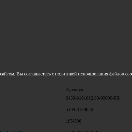
сайтом, Вы соглашаетесь с
политикой использования файлов coo
Артикул
6430-3101012,83-99000-SX
5309-3103050
195-508