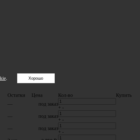
kie
.
Хорошо
Остатки
Цена
Кол-во
Купить
—
под заказ
+
-
—
под заказ
+
-
—
под заказ
+
-