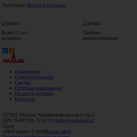
Категории:
Колеса и ступицы
Более 15 лет
Удобное
на рынке
местоположение
О компании
Спецпредложения
Скидки
Полезная информация
Оплата и доставка
Контакты
+7 (499)
476-82-09
+7 (495)
740-26-16
+7 (495)
972-32-70
127282, Москва, Чермянский проезд 5 стр.3
GPS 55.887503, 37.633113
info@mazgarant.ru
«МазГарант» © 2026
Карта сайта
Политика конфиденциальности