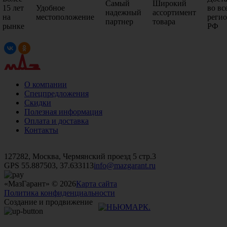
Самый
Широкий
15 лет
Удобное
во вс
надежный
ассортимент
на
местоположение
реги
партнер
товара
рынке
РФ
О компании
Спецпредложения
Скидки
Полезная информация
Оплата и доставка
Контакты
+7 (499)
476-82-09
+7 (495)
740-26-16
+7 (495)
972-32-70
127282, Москва, Чермянский проезд 5 стр.3
GPS 55.887503, 37.633113
info@mazgarant.ru
«МазГарант» © 2026
Карта сайта
Политика конфиденциальности
Создание и продвижение