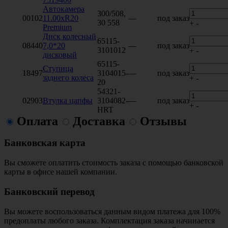
Автокамера
300/508,
00102
11.00xR20
—
под заказ
30 558
+
-
Premium
Диск колесный
65115-
08440
7,0*20
—
под заказ
3101012
+
-
дисковый
65115-
Ступица
18497
3104015-
—
под заказ
заднего колеса
+
-
20
54321-
02903
Втулка цапфы
3104082-
—
под заказ
+
-
HRT
Оплата
Доставка
Отзывы
Банковская карта
Вы сможете оплатить стоимость заказа с помощью банковской
карты в офисе нашей компании.
Банковский перевод
Вы можете воспользоваться данным видом платежа для 100%
предоплаты любого заказа. Комплектация заказа начинается