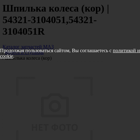
Шпилька колеса (кор) |
54321-3104051,54321-
3104051R
Каталог запчастей МАЗ
Продолжая пользоваться сайтом, Вы соглашаетесь с
политикой и
/
Колеса и ступицы
cookie
.
/
Шпилька колеса (кор)