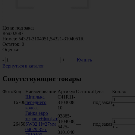
Цена:
под заказ
Код:
02687
Номер:
54321-3104051,54321-3104051R
Остаток:
0
Оценка:
-
+
Купить
Вернуться в каталог
Сопутствующие товары
Фото
Код
Наименование
Артикул
Остатки
Цена
Кол-во
Шпилька
C41R11-
16706
переднего
3103008-
—
под заказ
+
-
колеса
10
Гайка евро
93865-
тефлон+фосфат
3104038,
26450
SW32 H=27мм
—
под заказ
5425-
+
-
04029 356-
3101040
7519400