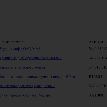
Наименование
Артикул
Втулка цапфы ОАО МАЗ
5440-3104
Крышка задней ступицы с манжетами
54326-310
Держатель запасного колеса
544018-31
Комплект подшипника ступицы передней Fiat
R158.54
Рычаг поворотного кулака, левый
5320-3001
Винт переднего колеса, Мадара
3021В091