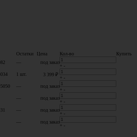
Остатки
Цена
Кол-во
Купить
082
—
под заказ
+
-
4034
1 шт.
3 399 ₽
+
-
05050
—
под заказ
+
-
—
под заказ
+
-
031
—
под заказ
+
-
—
под заказ
+
-