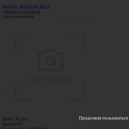
Каталог запчастей МАЗ
/
Колеса и ступицы
/
Болт колесный
Продолжая пользоваться 
Цена:
38
руб.
Код:
03315