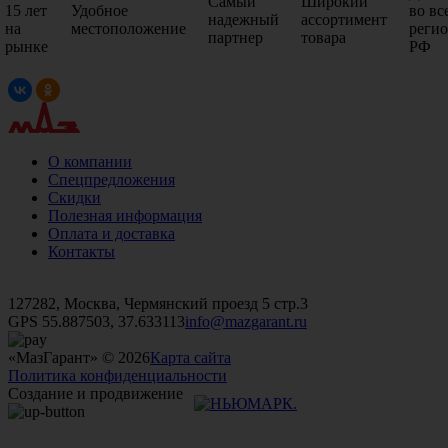
Самый
Широкий
15 лет
Удобное
во вс
надежный
ассортимент
на
местоположение
реги
партнер
товара
рынке
РФ
О компании
Спецпредложения
Скидки
Полезная информация
Оплата и доставка
Контакты
+7 (499)
476-82-09
+7 (495)
740-26-16
+7 (495)
972-32-70
127282, Москва, Чермянский проезд 5 стр.3
GPS 55.887503, 37.633113
info@mazgarant.ru
«МазГарант» © 2026
Карта сайта
Политика конфиденциальности
Создание и продвижение