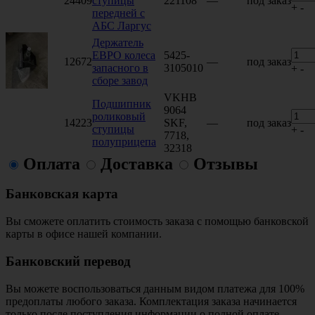
24409
ступицы
221108
—
под заказ
+
-
передней с
АБС Ларгус
Держатель
ЕВРО колеса
5425-
12672
—
под заказ
запасного в
3105010
+
-
сборе завод
VKHB
Подшипник
9064
роликовый
14223
SKF,
—
под заказ
ступицы
+
-
7718,
полуприцепа
32318
Оплата
Доставка
Отзывы
Банковская карта
Вы сможете оплатить стоимость заказа с помощью банковской
карты в офисе нашей компании.
Банковский перевод
Вы можете воспользоваться данным видом платежа для 100%
предоплаты любого заказа. Комплектация заказа начинается
только после поступления информации о полной оплате