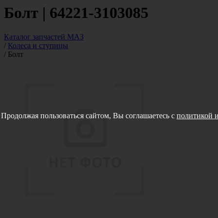
Болт | 64221-3103085
Каталог запчастей МАЗ
/
Колеса и ступицы
/
Болт
Продолжая пользоваться сайтом, Вы соглашаетесь с
политикой и