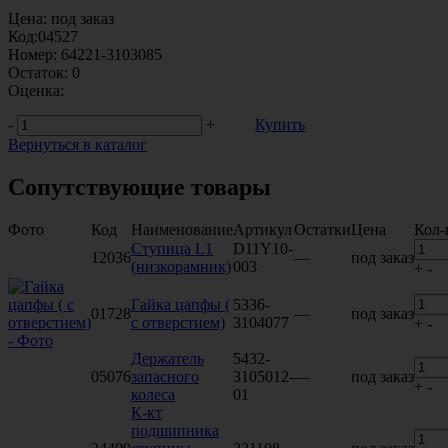
Цена:
под заказ
Код:
04527
Номер:
64221-3103085
Остаток:
0
Оценка:
-
+
Купить
Вернуться в каталог
Сопутствующие товары
Фото
Код
Наименование
Артикул
Остатки
Цена
Кол-
Ступица L1
D11Y10-
12036
—
под заказ
(низкорамник)
003
+
-
Гайка цапфы (
5336-
01728
—
под заказ
с отверстием)
3104077
+
-
Держатель
5432-
05076
запасного
3105012-
—
под заказ
+
-
колеса
01
К-кт
подшипника