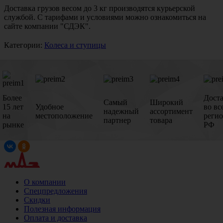
Доставка грузов весом до 3 кг производятся курьерской
службой. С тарифами и условиями можно ознакомиться на
сайте компании "СДЭК".
Категории:
Колеса и ступицы
Более
Дост
Самый
Широкий
15 лет
Удобное
во вс
надежный
ассортимент
на
местоположение
реги
партнер
товара
рынке
РФ
О компании
Спецпредложения
Скидки
Полезная информация
Оплата и доставка