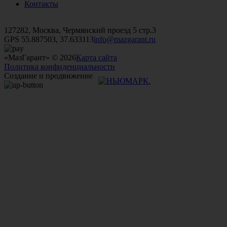
Контакты
+7 (499)
476-82-09
+7 (495)
740-26-16
+7 (495)
972-32-70
127282, Москва, Чермянский проезд 5 стр.3
GPS 55.887503, 37.633113
info@mazgarant.ru
«МазГарант» © 2026
Карта сайта
Политика конфиденциальности
Создание и продвижение