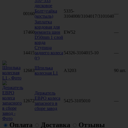
310*533
дисковое
Болт+гайка
5335-
00160
—
(костыль)
3104008/3104017/3101040
Заплатка
кордовая для
17460
ремонта шин
EW52
—
D50mm 1 слой
корда
Ступица
14415
заднего колеса
54326-3104015-10
—
(г)
Шпилька
12683
A3203
90 шт.
колесная L1
Держатель
ЕВРО колеса
12672
5425-3105010
—
запасного в
сборе завод
Оплата
Доставка
Отзывы