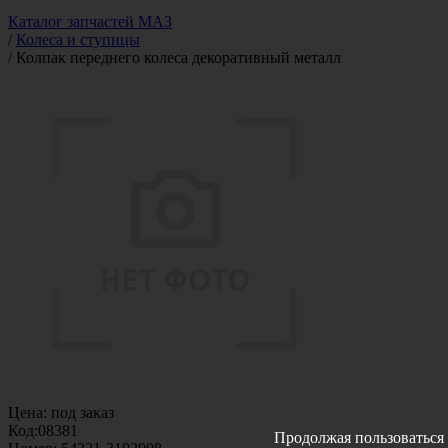
Каталог запчастей МАЗ
/
Колеса и ступицы
/
Колпак переднего колеса декоративный металл
Цена:
под заказ
Код:
08381
Продолжая пользоваться 