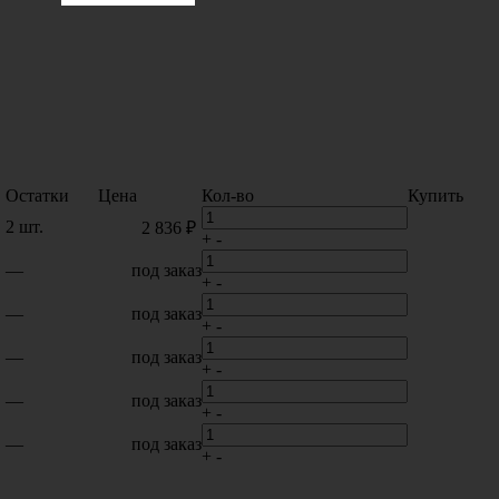
Остатки
Цена
Кол-во
Купить
2 шт.
2 836 ₽
+
-
—
под заказ
+
-
—
под заказ
+
-
—
под заказ
+
-
—
под заказ
+
-
—
под заказ
+
-