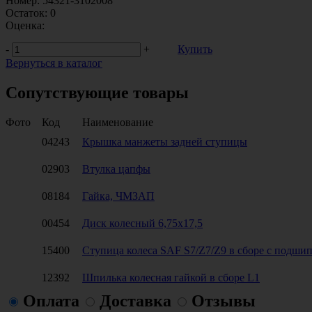
Номер:
54321-3102008
Остаток:
0
Оценка:
-
+
Купить
Вернуться в каталог
Сопутствующие товары
Фото
Код
Наименование
04243
Крышка манжеты задней ступицы
02903
Втулка цапфы
08184
Гайка, ЧМЗАП
00454
Диск колесный 6,75х17,5
15400
Ступица колеса SAF S7/Z7/Z9 в сборе с подши
12392
Шпилька колесная гайкой в сборе L1
Оплата
Доставка
Отзывы