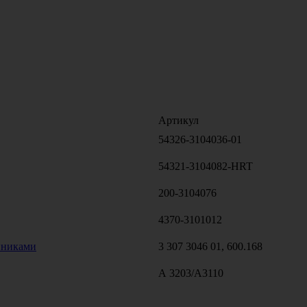
Артикул
54326-3104036-01
54321-3104082-HRT
200-3104076
4370-3101012
пниками
3 307 3046 01, 600.168
А 3203/А3110