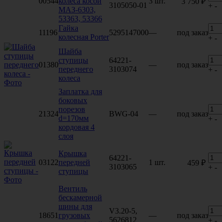
00544
колеса косой
3 шт.
3 750 ₽
3105050-01
+
-
МАЗ-6303,
53363, 53366
Гайка
11196
5295147000
—
под заказ
колесная Porter
+
-
Шайба
ступицы
64221-
01380
—
под заказ
переднего
3103074
+
-
колеса
Заплатка для
боковых
порезов
21324
BWG-04
—
под заказ
d=170мм
+
-
кордовая 4
слоя
Крышка
64221-
03122
передней
1 шт.
459 ₽
3103065
+
-
ступицы
Вентиль
бескамерной
шины для
V3.20-5,
18651
грузовых
—
под заказ
5626812
+
-