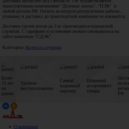
Доставка запчастей МАЗ весом от 3 кг осуществляется
транспортными компаниями "Деловые линии", "ПЭК" в
любой регион РФ. Оплата за погрузо-разгрузочные работы ,
упаковку и доставку до транспортной компании не взимается.
Доставка грузов весом до 3 кг производятся курьерской
службой. С тарифами и условиями можно ознакомиться на
сайте компании "СДЭК".
Категории:
Колеса и ступицы
Более
Дост
Самый
Широкий
15 лет
Удобное
во вс
надежный
ассортимент
на
местоположение
реги
партнер
товара
рынке
РФ
О компании