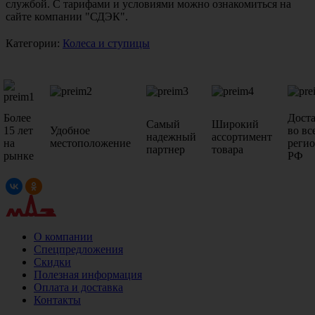
службой. С тарифами и условиями можно ознакомиться на
сайте компании "СДЭК".
Категории:
Колеса и ступицы
Более
Дост
Самый
Широкий
15 лет
Удобное
во вс
надежный
ассортимент
на
местоположение
реги
партнер
товара
рынке
РФ
О компании
Спецпредложения
Скидки
Полезная информация
Оплата и доставка
Контакты