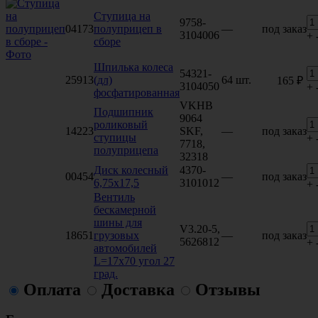
Ступица на
9758-
04173
полуприцеп в
—
под заказ
3104006
+
сборе
Шпилька колеса
54321-
25913
(дл)
64 шт.
165 ₽
3104050
+
фосфатированная
VKHB
Подшипник
9064
роликовый
14223
SKF,
—
под заказ
ступицы
+
7718,
полуприцепа
32318
Диск колесный
4370-
00454
—
под заказ
6,75х17,5
3101012
+
Вентиль
бескамерной
шины для
V3.20-5,
18651
грузовых
—
под заказ
5626812
+
автомобилей
L=17х70 угол 27
град.
Оплата
Доставка
Отзывы