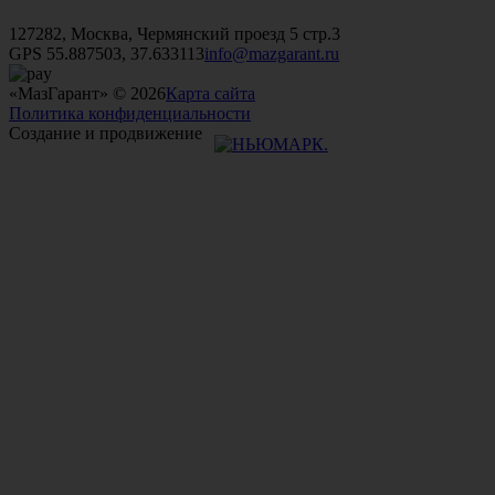
+7 (499)
476-82-09
+7 (495)
740-26-16
+7 (495)
972-32-70
127282, Москва, Чермянский проезд 5 стр.3
GPS 55.887503, 37.633113
info@mazgarant.ru
«МазГарант» © 2026
Карта сайта
Политика конфиденциальности
Создание и продвижение