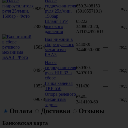
Насос
гидроусилителя
650.3408153
08295
—
под 
руля 25л/мин,
(5010557101)
150бар
Шланг ГУР
65222-
23060
высокого
3408020-20,
—
под 
давления
ATD24952RU
Вал нижний в
сборе рулевого
5440Е9-
15824
—
под 
механизма
3444050-000
БААЗ
Насос
гидроусилителя
630300-
04945
—
под 
руля НШ 32 в
3407010
сборе
Гайка калёная
10524
311430
—
под 
ТКР 650
Опора релевого
6540-
09678
механизма
—
под 
3414100-60
задняя
Оплата
Доставка
Отзывы
Банковская карта