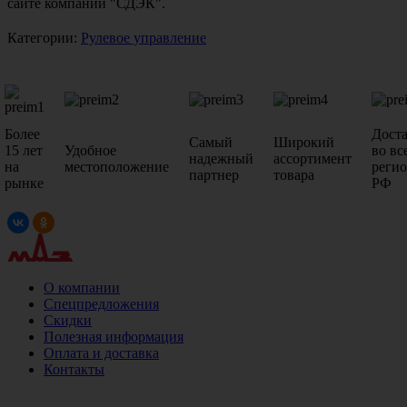
сайте компании "СДЭК".
Категории:
Рулевое управление
Более
Дост
Самый
Широкий
15 лет
Удобное
во вс
надежный
ассортимент
на
местоположение
реги
партнер
товара
рынке
РФ
О компании
Спецпредложения
Скидки
Полезная информация
Оплата и доставка
Контакты
+7 (499)
476-82-09
+7 (495)
740-26-16
+7 (495)
972-32-70