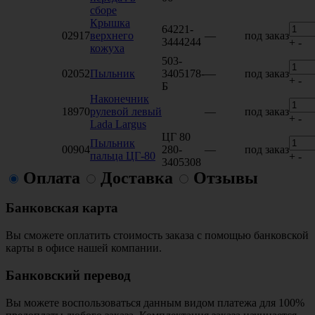
сборе
Крышка
64221-
02917
верхнего
—
под заказ
3444244
+
-
кожуха
503-
02052
Пыльник
3405178-
—
под заказ
+
-
Б
Наконечник
18970
рулевой левый
—
под заказ
+
-
Lada Largus
ЦГ 80
Пыльник
00904
280-
—
под заказ
пальца ЦГ-80
+
-
3405308
Оплата
Доставка
Отзывы
Банковская карта
Вы сможете оплатить стоимость заказа с помощью банковской
карты в офисе нашей компании.
Банковский перевод
Вы можете воспользоваться данным видом платежа для 100%