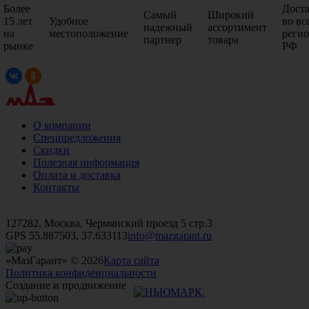
Более
Дост
Самый
Широкий
15 лет
Удобное
во вс
надежный
ассортимент
на
местоположение
реги
партнер
товара
рынке
РФ
О компании
Спецпредложения
Скидки
Полезная информация
Оплата и доставка
Контакты
+7 (499)
476-82-09
+7 (495)
740-26-16
+7 (495)
972-32-70
127282, Москва, Чермянский проезд 5 стр.3
GPS 55.887503, 37.633113
info@mazgarant.ru
«МазГарант» © 2026
Карта сайта
Политика конфиденциальности
Создание и продвижение