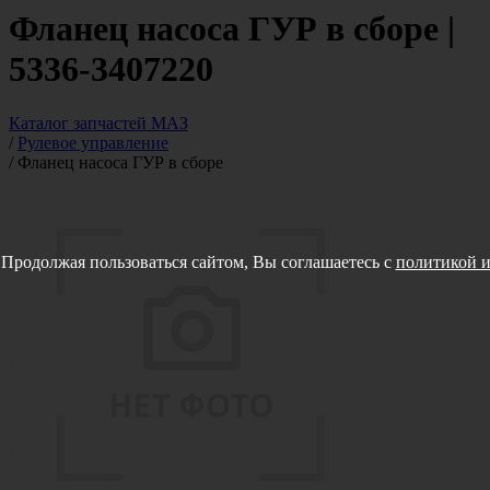
Фланец насоса ГУР в сборе |
5336-3407220
Каталог запчастей МАЗ
/
Рулевое управление
/
Фланец насоса ГУР в сборе
Продолжая пользоваться сайтом, Вы соглашаетесь с
политикой и