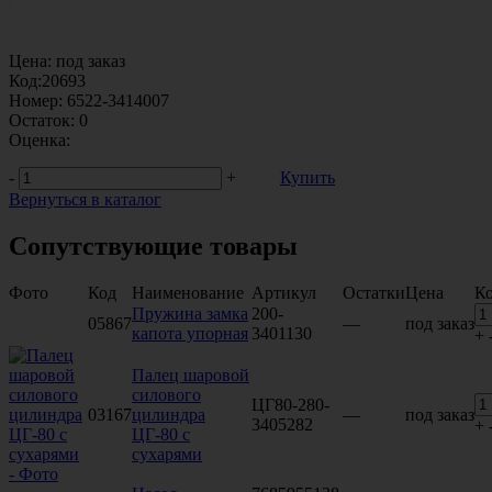
Цена:
под заказ
Код:
20693
Номер:
6522-3414007
Остаток:
0
Оценка:
-
+
Купить
Вернуться в каталог
Сопутствующие товары
Фото
Код
Наименование
Артикул
Остатки
Цена
Ко
Пружина замка
200-
05867
—
под заказ
капота упорная
3401130
+
Палец шаровой
силового
ЦГ80-280-
03167
цилиндра
—
под заказ
3405282
+
ЦГ-80 с
сухарями