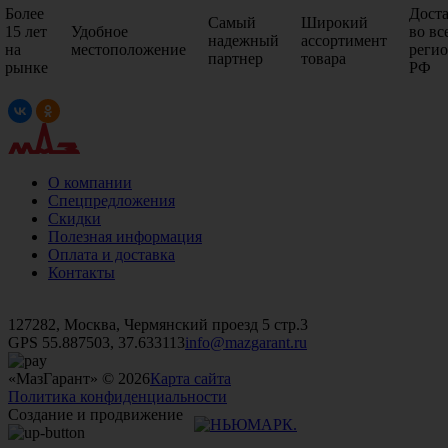
Более
Дост
Самый
Широкий
15 лет
Удобное
во вс
надежный
ассортимент
на
местоположение
реги
партнер
товара
рынке
РФ
О компании
Спецпредложения
Скидки
Полезная информация
Оплата и доставка
Контакты
+7 (499)
476-82-09
+7 (495)
740-26-16
+7 (495)
972-32-70
127282, Москва, Чермянский проезд 5 стр.3
GPS 55.887503, 37.633113
info@mazgarant.ru
«МазГарант» © 2026
Карта сайта
Политика конфиденциальности
Создание и продвижение