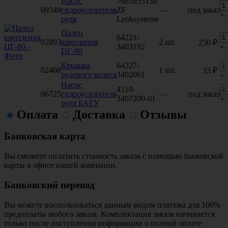
Насос
7685955138
09349
гидроусилителя
ZF
—
под заказ
+
руля
Lenksysteme
Палец
64221-
02893
крепления
2 шт.
250 ₽
3403192
+
ЦГ-80
Крышка
64227-
02468
1 шт.
33 ₽
рулевого колеса
3402061
+
Насос
4310-
06725
гидроусилителя
—
под заказ
3407200-01
+
руля БАГУ
Оплата
Доставка
Отзывы
Банковская карта
Вы сможете оплатить стоимость заказа с помощью банковской
карты в офисе нашей компании.
Банковский перевод
Вы можете воспользоваться данным видом платежа для 100%
предоплаты любого заказа. Комплектация заказа начинается
только после поступления информации о полной оплате