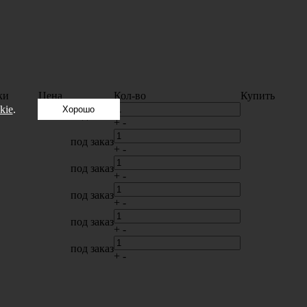
ки
Цена
Кол-во
Купить
kie
.
Хорошо
под заказ
+
-
под заказ
+
-
под заказ
+
-
под заказ
+
-
под заказ
+
-
под заказ
+
-