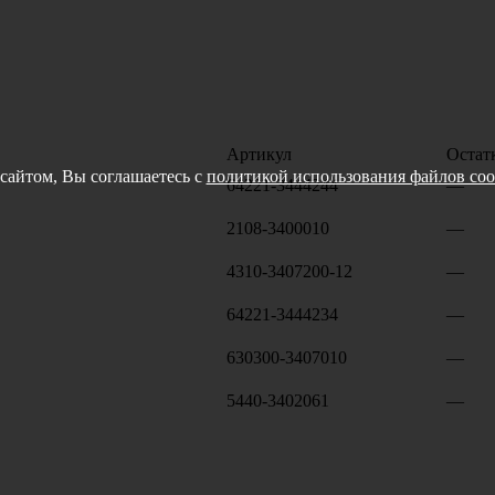
Артикул
Остат
сайтом, Вы соглашаетесь с
политикой использования файлов coo
64221-3444244
—
2108-3400010
—
4310-3407200-12
—
64221-3444234
—
630300-3407010
—
5440-3402061
—