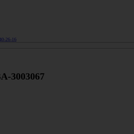
40-26-16
3А-3003067