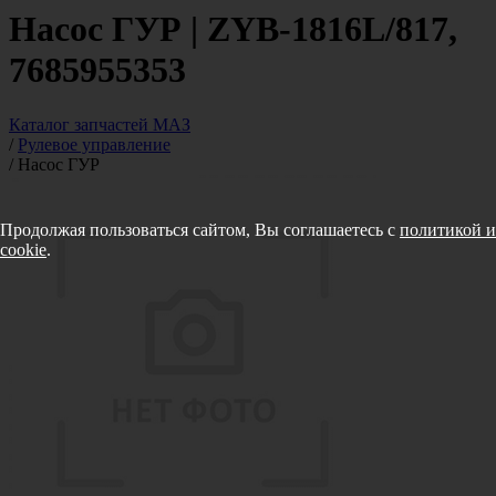
Насос ГУР | ZYB-1816L/817,
7685955353
Каталог запчастей МАЗ
/
Рулевое управление
/
Насос ГУР
Продолжая пользоваться сайтом, Вы соглашаетесь с
политикой и
cookie
.