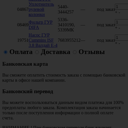
Уплотнитель
5440-
04867
рулевой
—
под заказ
3444257
+
-
колонки
5336-
Фильтр ГУР
08469
3410190,
—
под заказ
DIFA
+
-
5339МК
Насос ГУР
19751
Cummins ISF
7683955212
—
под заказ
+
-
3.8 Валдай Е-4
Оплата
Доставка
Отзывы
Банковская карта
Вы сможете оплатить стоимость заказа с помощью банковской
карты в офисе нашей компании.
Банковский перевод
Вы можете воспользоваться данным видом платежа для 100%
предоплаты любого заказа. Комплектация заказа начинается
только после поступления информации о полной оплате
счета.
ВНИМАНИЕ ! При банковском переводе банк взымает