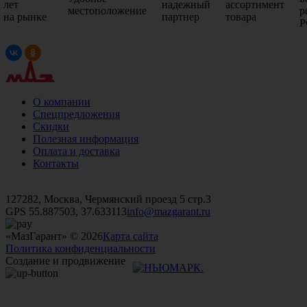
лет
надежный
ассортимент
местоположение
р
на рынке
партнер
товара
Р
О компании
Спецпредложения
Скидки
Полезная информация
Оплата и доставка
Контакты
+7 (499)
476-82-09
+7 (495)
740-26-16
+7 (495)
972-32-70
127282, Москва, Чермянский проезд 5 стр.3
GPS 55.887503, 37.633113
info@mazgarant.ru
«МазГарант» © 2026
Карта сайта
Политика конфиденциальности
Создание и продвижение