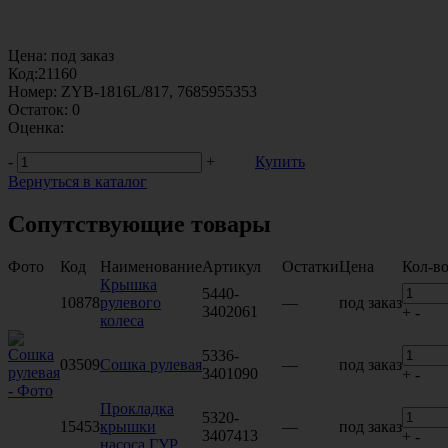
Цена:
под заказ
Код:
21160
Номер:
ZYB-1816L/817, 7685955353
Остаток:
0
Оценка:
-
+
Купить
Вернуться в каталог
Сопутствующие товары
Фото
Код
Наименование
Артикул
Остатки
Цена
Кол-в
Крышка
5440-
10878
рулевого
—
под заказ
3402061
+
-
колеса
5336-
03509
Сошка рулевая
—
под заказ
3401090
+
-
Прокладка
5320-
15453
крышки
—
под заказ
3407413
+
-
насоса ГУР