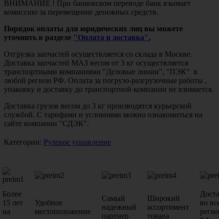
ВНИМАНИЕ ! При банковском переводе банк взымает
комиссию за перемещение денежных средств.
Порядок оплаты для юридических лиц вы можете
уточнить в разделе
"Оплата и доставка".
Отгрузка запчастей осуществляется со склада в Москве.
Доставка запчастей МАЗ весом от 3 кг осуществляется
транспортными компаниями "Деловые линии", "ПЭК" в
любой регион РФ. Оплата за погрузо-разгрузочные работы ,
упаковку и доставку до транспортной компании не взимается.
Доставка грузов весом до 3 кг производятся курьерской
службой. С тарифами и условиями можно ознакомиться на
сайте компании "СДЭК".
Категории:
Рулевое управление
Более
Дост
Самый
Широкий
15 лет
Удобное
во вс
надежный
ассортимент
на
местоположение
реги
партнер
товара