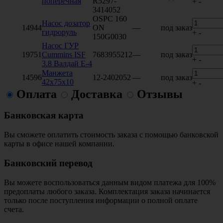
поперечная
R5297-
+
-
3414052
OSPC 160
Насос дозатор
14944
ON
—
под заказ
гидроруль
+
-
150G0030
Насос ГУР
19751
Cummins ISF
7683955212
—
под заказ
+
-
3.8 Валдай Е-4
Манжета
14596
12-2402052
—
под заказ
42х75х10
+
-
Оплата
Доставка
Отзывы
Банковская карта
Вы сможете оплатить стоимость заказа с помощью банковской
карты в офисе нашей компании.
Банковский перевод
Вы можете воспользоваться данным видом платежа для 100%
предоплаты любого заказа. Комплектация заказа начинается
только после поступления информации о полной оплате
счета.