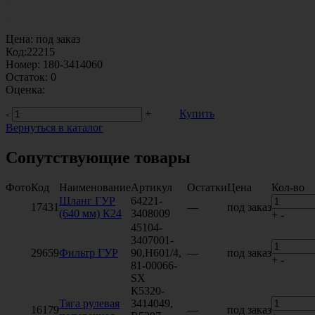
Цена:
под заказ
Код:
22215
Номер:
180-3414060
Остаток:
0
Оценка:
-
+
Купить
Вернуться в каталог
Сопутствующие товары
Фото
Код
Наименование
Артикул
Остатки
Цена
Кол-во
Шланг ГУР
64221-
17431
—
под заказ
(640 мм) К24
3408009
+
-
45104-
3407001-
29659
Фильтр ГУР
90,H601/4,
—
под заказ
+
-
81-00066-
SX
К5320-
Тяга рулевая
3414049,
16179
—
под заказ