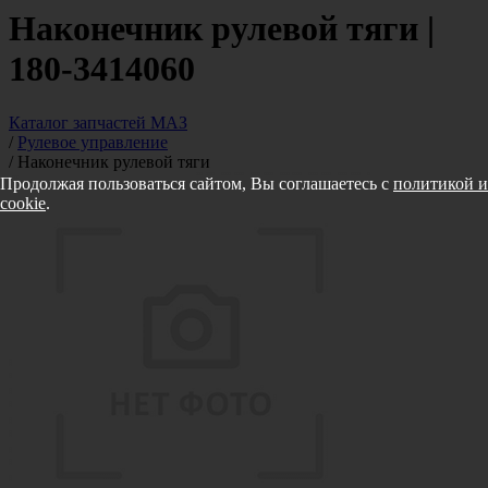
Наконечник рулевой тяги |
180-3414060
Каталог запчастей МАЗ
/
Рулевое управление
/
Наконечник рулевой тяги
Продолжая пользоваться сайтом, Вы соглашаетесь с
политикой и
cookie
.