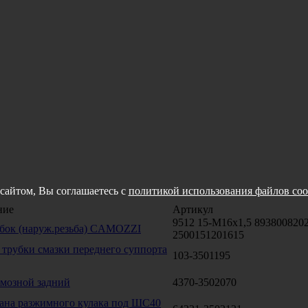
сайтом, Вы соглашаетесь с
политикой использования файлов coo
ние
Артикул
9512 15-M16x1,5 8938008202
бок (наруж.резьба) CAMOZZI
2500151201615
 трубки смазки переднего суппорта
103-3501195
рмозной задний
4370-3502070
кана разжимного кулака под ШС40