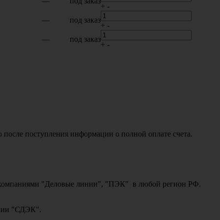
—
под заказ
+
-
—
под заказ
+
-
—
под заказ
+
-
о после поступления информации о полной оплате счета.
ми компаниями "Деловые линии", "ПЭК" в любой регион РФ.
ании "СДЭК".