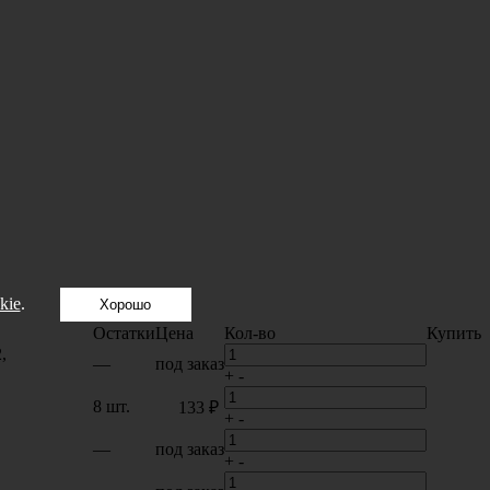
kie
.
Хорошо
Остатки
Цена
Кол-во
Купить
,
—
под заказ
+
-
8 шт.
133 ₽
+
-
—
под заказ
+
-