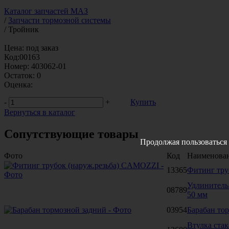
Каталог запчастей МАЗ
/
Запчасти тормозной системы
/
Тройник
Цена:
под заказ
Код:
00163
Номер:
403062-01
Остаток:
0
Оценка:
-
+
Купить
Вернуться в каталог
Сопутствующие товары
Продолжая пользоваться 
Фото
Код
Наименова
13365
Фитинг тру
Удлинитель
08789
50 мм
03954
Барабан то
Втулка ста