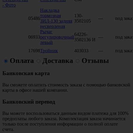
Накладка
тормозная
130-
05486
—
под зака
ЗИЛ-130 задняя
3502105
несверленая
Рычаг
64226-
06933
регулировочный
—
под зака
3502136 И
левый
17698
Тройник
403033
—
под зака
Оплата
Доставка
Отзывы
Банковская карта
Вы сможете оплатить стоимость заказа с помощью банковской
карты в офисе нашей компании.
Банковский перевод
Вы можете воспользоваться данным видом платежа для 100%
предоплаты любого заказа. Комплектация заказа начинается
только после поступления информации о полной оплате
счета.