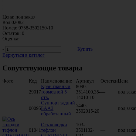
Цена:
под заказ
Код:
02082
Номер:
9758-3502150-10
Остаток:
0
Оценка:
-
+
Купить
Вернуться в каталог
Сопутствующие товары
Фото
Код
Наименование
Артикул
Остатки
Цена
Кран главный
8090-
29017
тормозной 5
3514100,35-
—
под зака
отв.
14010-10
Суппорт задний
5440-
00095
БААЗ
—
под зака
3502015-20
обработанный
Ось колодки
103-
01041
тефлон
3501132-
—
под зака
СПЕЦМАШ
СМ