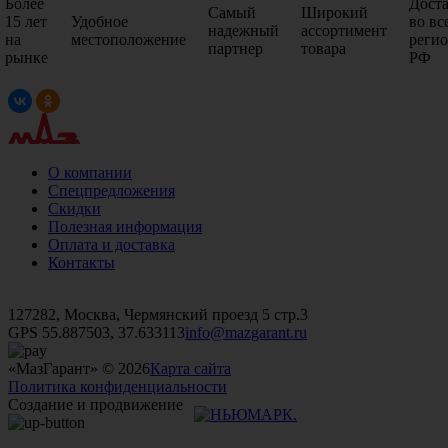
Более
Дост
Самый
Широкий
15 лет
Удобное
во вс
надежный
ассортимент
на
местоположение
реги
партнер
товара
рынке
РФ
О компании
Спецпредложения
Скидки
Полезная информация
Оплата и доставка
Контакты
+7 (499)
476-82-09
+7 (495)
740-26-16
+7 (495)
972-32-70
127282, Москва, Чермянский проезд 5 стр.3
GPS 55.887503, 37.633113
info@mazgarant.ru
«МазГарант» © 2026
Карта сайта
Политика конфиденциальности
Создание и продвижение