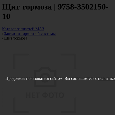
Щит тормоза | 9758-3502150-
10
Каталог запчастей МАЗ
/
Запчасти тормозной системы
/
Щит тормоза
Продолжая пользоваться сайтом, Вы соглашаетесь с
политико