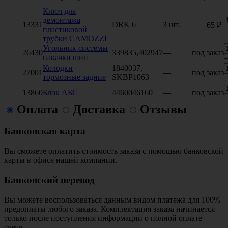
Ключ для
демонтажа
13331
DRK 6
3 шт.
65 ₽
пластиковой
трубки CAMOZZI
Угольник системы
26430
339835,402947
—
под заказ
накачки шин
Колодки
1840037,
27001
—
под заказ
тормозные задние
SKBP1063
13860
Блок АБС
4460046160
—
под заказ
Оплата
Доставка
Отзывы
Банковская карта
Вы сможете оплатить стоимость заказа с помощью банковской
карты в офисе нашей компании.
Банковский перевод
Вы можете воспользоваться данным видом платежа для 100%
предоплаты любого заказа. Комплектация заказа начинается
только после поступления информации о полной оплате
счета.