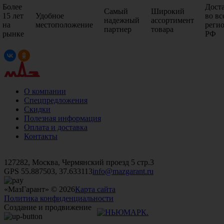
Более
Дост
Самый
Широкий
15 лет
Удобное
во вс
надежный
ассортимент
на
местоположение
реги
партнер
товара
рынке
РФ
О компании
Спецпредложения
Скидки
Полезная информация
Оплата и доставка
Контакты
+7 (499)
476-82-09
+7 (495)
740-26-16
+7 (495)
972-32-70
127282, Москва, Чермянский проезд 5 стр.3
GPS 55.887503, 37.633113
info@mazgarant.ru
«МазГарант» © 2026
Карта сайта
Политика конфиденциальности
Создание и продвижение