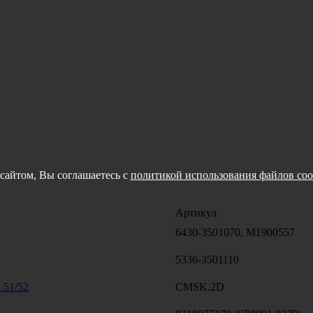
сайтом, Вы соглашаетесь с
политикой использования файлов coo
Артикул
6430-3501070, M1900557
5336-3501110
.51/52
CMSK.2D