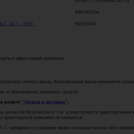
0310977170 (SP0001.0270)
8997605104
K7..,SL7.. / SM7..
M2910166
карты в офисе нашей компании.
едоплаты любого заказа. Комплектация заказа начинается тольк
ю за перемещение денежных средств.
в разделе
"Оплата и доставка".
авка запчастей МАЗ весом от 3 кг осуществляется транспортны
до транспортной компании не взимается.
бой. С тарифами и условиями можно ознакомиться на сайте комп