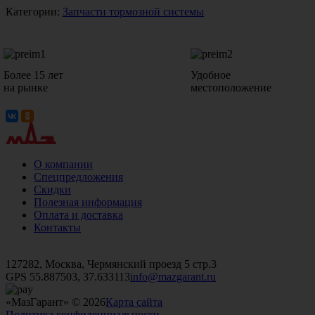
Категории:
Запчасти тормозной системы
Более 15 лет
Удобное
на рынке
местоположение
О компании
Спецпредложения
Скидки
Полезная информация
Оплата и доставка
Контакты
+7 (499)
476-82-09
+7 (495)
740-26-16
+7 (495)
972-32-70
127282, Москва, Чермянский проезд 5 стр.3
GPS 55.887503, 37.633113
info@mazgarant.ru
«МазГарант» © 2026
Карта сайта
Политика конфиденциальности