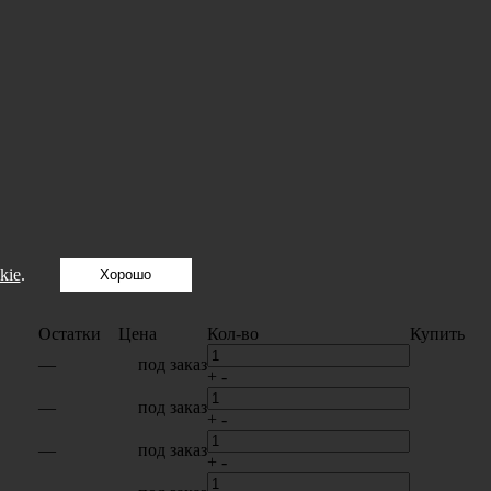
kie
.
Хорошо
Остатки
Цена
Кол-во
Купить
—
под заказ
+
-
—
под заказ
+
-
—
под заказ
+
-