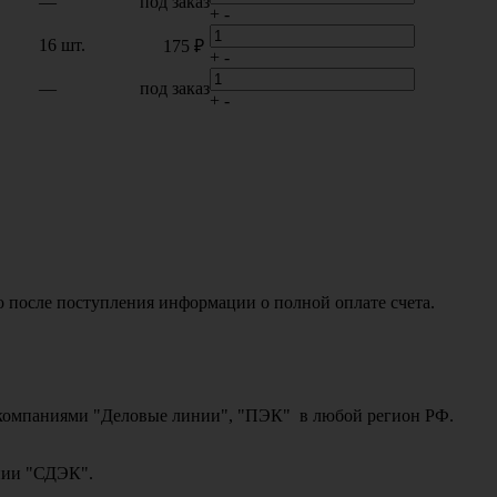
—
под заказ
+
-
16 шт.
175 ₽
+
-
—
под заказ
+
-
о после поступления информации о полной оплате счета.
ми компаниями "Деловые линии", "ПЭК" в любой регион РФ.
ании "СДЭК".