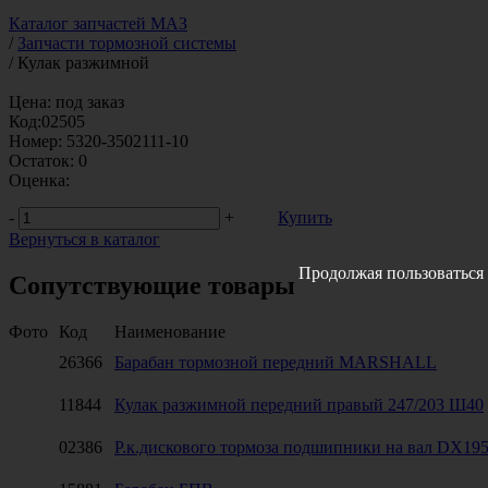
Каталог запчастей МАЗ
/
Запчасти тормозной системы
/
Кулак разжимной
Цена:
под заказ
Код:
02505
Номер:
5320-3502111-10
Остаток:
0
Оценка:
-
+
Купить
Вернуться в каталог
Продолжая пользоваться 
Сопутствующие товары
Фото
Код
Наименование
26366
Барабан тормозной передний MARSHALL
11844
Кулак разжимной передний правый 247/203 Ш40
02386
Р.к.дискового тормоза подшипники на вал DX195