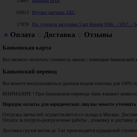
15881
Барабан БПВ
05913
Втулка датчика АБС
17878
Р.к. супорта заглушки 5 шт Кнорр SN6.. / SN7.. / S
Оплата
Доставка
Отзывы
Банковская карта
Вы сможете оплатить стоимость заказа с помощью банковской 
Банковский перевод
Вы можете воспользоваться данным видом платежа для 100% пр
ВНИМАНИЕ ! При банковском переводе банк взымает комисси
Порядок оплаты для юридических лиц вы можете уточнить 
Отгрузка запчастей осуществляется со склада в Москве. Дост
Оплата за погрузо-разгрузочные работы , упаковку и доставку 
Доставка грузов весом до 3 кг производятся курьерской служ