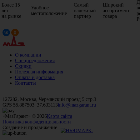
Д
Более 15
Самый
Широкий
Удобное
в
лет
надежный
ассортимент
местоположение
р
на рынке
партнер
товара
Р
О компании
Спецпредложения
Скидки
Полезная информация
Оплата и доставка
Контакты
+7 (499)
476-82-09
+7 (495)
740-26-16
+7 (495)
972-32-70
127282, Москва, Чермянский проезд 5 стр.3
GPS 55.887503, 37.633113
info@mazgarant.ru
«МазГарант» © 2026
Карта сайта
Политика конфиденциальности
Создание и продвижение