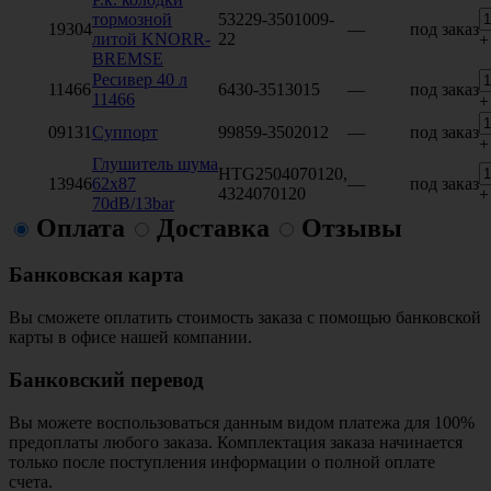
тормозной
53229-3501009-
19304
—
под заказ
литой KNORR-
22
+
BREMSE
Ресивер 40 л
11466
6430-3513015
—
под заказ
11466
+
09131
Суппорт
99859-3502012
—
под заказ
+
Глушитель шума
HTG2504070120,
13946
62x87
—
под заказ
4324070120
+
70dB/13bar
Оплата
Доставка
Отзывы
Банковская карта
Вы сможете оплатить стоимость заказа с помощью банковской
карты в офисе нашей компании.
Банковский перевод
Вы можете воспользоваться данным видом платежа для 100%
предоплаты любого заказа. Комплектация заказа начинается
только после поступления информации о полной оплате
счета.