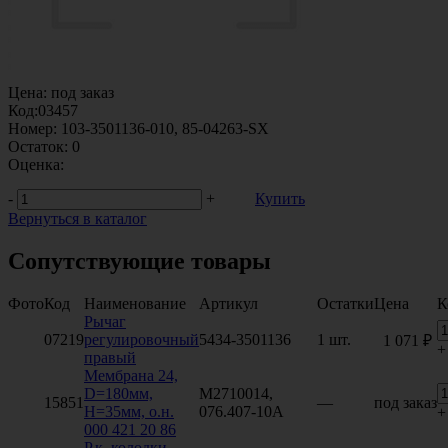
Цена:
под заказ
Код:
03457
Номер:
103-3501136-010, 85-04263-SX
Остаток:
0
Оценка:
-
+
Купить
Вернуться в каталог
Сопутствующие товары
Фото
Код
Наименование
Артикул
Остатки
Цена
К
Рычаг
07219
регулировочный
5434-3501136
1 шт.
1 071 ₽
+
правый
Мембрана 24,
D=180мм,
M2710014,
15851
—
под заказ
H=35мм, о.н.
076.407-10A
+
000 421 20 86
Р.к. колодки