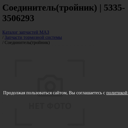
Соединитель(тройник) | 5335-
3506293
Каталог запчастей МАЗ
/
Запчасти тормозной системы
/
Соединитель(тройник)
Продолжая пользоваться сайтом, Вы соглашаетесь с
политикой 