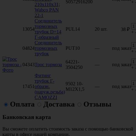
S0572916200
+
210х110х31;
Wabco PAN
22-1
Соединитель
тормозных
13054
PUL14
20 шт.
38 ₽
трубок D=14
+
Г-образный
Соединитель
04824
тормозных
PUT10
—
под заказ
+
трубок
64221-
04343
Трос тормоза
—
под заказ
3504250
+
Фитинг
трубок Г-
9502 10-
17451
образн.
—
под заказ
M12X1,5
+
(наруж.резьба)
CAMOZZI
Оплата
Доставка
Отзывы
Банковская карта
Вы сможете оплатить стоимость заказа с помощью банковской
карты в офисе нашей компании.