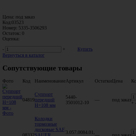
Цена:
под заказ
Код:
03523
Номер:
5335-3506293
Остаток:
0
Оценка:
-
+
Купить
Вернуться в каталог
Сопутствующие товары
Фото
Код
Наименование
Артикул
Остатки
Цена
Ко
Суппорт
5440-
04819
передний
—
под заказ
3501012-10
+
H=108 мм
Колодки
тормозные
дисковые SAF,
3.057.0084.01,
08332
SAUER,
—
под заказ