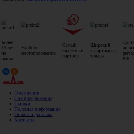
Более
Дост
Самый
Широкий
15 лет
Удобное
во вс
надежный
ассортимент
на
местоположение
реги
партнер
товара
рынке
РФ
О компании
Спецпредложения
Скидки
Полезная информация
Оплата и доставка
Контакты
+7 (499)
476-82-09
+7 (495)
740-26-16
+7 (495)
972-32-70