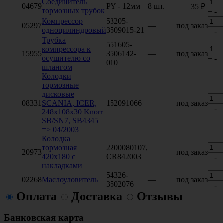
Соединитель
04679
PY - 12мм
8 шт.
35 ₽
тормозных трубок
+
-
Компрессор
53205-
05297
—
под заказ
одноцилиндровый
3509015-21
+
-
Трубка
551605-
компрессора к
15955
3506142-
—
под заказ
осушителю со
+
-
010
шлангом
Колодки
тормозные
дисковые
08331
SCANIA, ICER,
152091066
—
под заказ
+
-
248x108x30 Knorr
SB/SN7, SB4345
=> 04/2003
Колодка
тормозная
2200080107,
20973
—
под заказ
420х180 с
OR842003
+
-
накладками
54326-
02268
Маслоуловитель
—
под заказ
3502076
+
-
Оплата
Доставка
Отзывы
Банковская карта