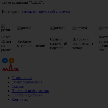
сайте компании "СДЭК".
Категории:
Запчасти тормозной системы
Более
Дост
Самый
Широкий
15 лет
Удобное
во вс
надежный
ассортимент
на
местоположение
реги
партнер
товара
рынке
РФ
О компании
Спецпредложения
Скидки
Полезная информация
Оплата и доставка
Контакты
+7 (499)
476-82-09
+7 (495)
740-26-16
+7 (495)
972-32-70