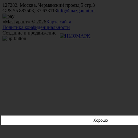
127282, Москва, Чермянский проезд 5 стр.3
GPS 55.887503, 37.633113
info@mazgarant.ru
«МазГарант» © 2026
Карта сайта
Политика конфиденциальности
Создание и продвижение
Хорошо