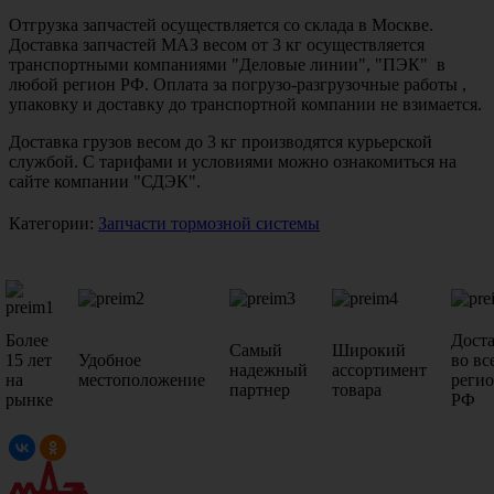
Отгрузка запчастей осуществляется со склада в Москве.
Доставка запчастей МАЗ весом от 3 кг осуществляется
транспортными компаниями "Деловые линии", "ПЭК" в
любой регион РФ. Оплата за погрузо-разгрузочные работы ,
упаковку и доставку до транспортной компании не взимается.
Доставка грузов весом до 3 кг производятся курьерской
службой. С тарифами и условиями можно ознакомиться на
сайте компании "СДЭК".
Категории:
Запчасти тормозной системы
Более
Дост
Самый
Широкий
15 лет
Удобное
во вс
надежный
ассортимент
на
местоположение
реги
партнер
товара
рынке
РФ