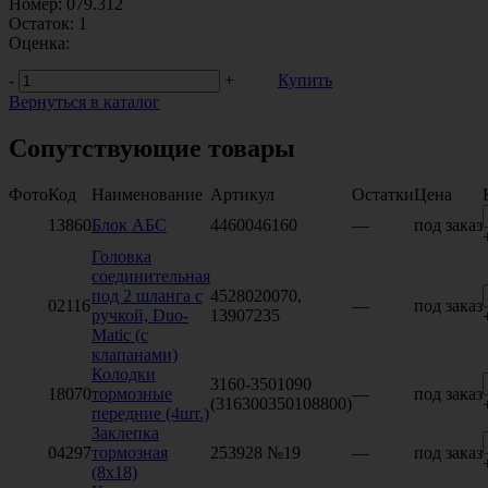
Номер:
079.312
Остаток:
1
Оценка:
-
+
Купить
Вернуться в каталог
Сопутствующие товары
Фото
Код
Наименование
Артикул
Остатки
Цена
13860
Блок АБС
4460046160
—
под заказ
Головка
соединительная
под 2 шланга с
4528020070,
02116
—
под заказ
ручкой, Duo-
13907235
Matic (c
клапанами)
Колодки
3160-3501090
18070
тормозные
—
под заказ
(316300350108800)
передние (4шт.)
Заклепка
04297
тормозная
253928 №19
—
под заказ
(8х18)