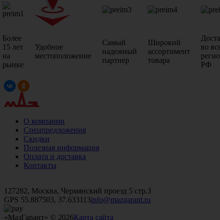
Более
Дост
Самый
Широкий
15 лет
Удобное
во вс
надежный
ассортимент
на
местоположение
реги
партнер
товара
рынке
РФ
О компании
Спецпредложения
Скидки
Полезная информация
Оплата и доставка
Контакты
+7 (499)
476-82-09
+7 (495)
740-26-16
+7 (495)
972-32-70
127282, Москва, Чермянский проезд 5 стр.3
GPS 55.887503, 37.633113
info@mazgarant.ru
«МазГарант» © 2026
Карта сайта