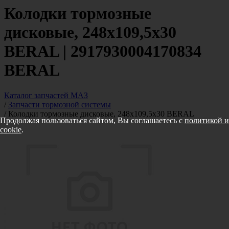
Колодки тормозные
дисковые, 248х109,5х30
BERAL | 2917930004170834
BERAL
Каталог запчастей МАЗ
/
Запчасти тормозной системы
/
Колодки тормозные дисковые, 248х109,5х30 BERAL
Продолжая пользоваться сайтом, Вы соглашаетесь с
политикой и
cookie
.