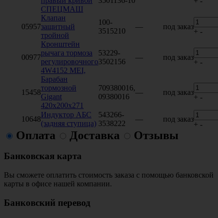
правый кривой
3501136-10
+
-
СПЕЦМАШ
Клапан
100-
05957
защитный
—
под заказ
3515210
+
-
тройной
Кронштейн
рычага тормоза
53229-
00977
—
под заказ
регулировочного
3502156
+
-
4W4152 MEI,
Барабан
тормозной
709380016,
15458
—
под заказ
Gigant
09380016
+
-
420х200х271
Индуктор АБС
543266-
10648
—
под заказ
(задняя ступица)
3538222
+
-
Оплата
Доставка
Отзывы
Банковская карта
Вы сможете оплатить стоимость заказа с помощью банковской
карты в офисе нашей компании.
Банковский перевод