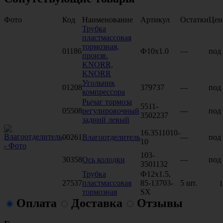
Фото
Код
Наименование
Артикул
Остатки
Цен
Трубка
пластмассовая
тормозная,
01186
Ф10х1.0
—
под 
произв.
KNORR,
KNORR
Угольник
01208
379737
—
под 
компрессора
Рычаг тормоза
5511-
05508
регулировочный
—
под 
3502237
задний левый
16.3511010-
00261
Влагоотделитель
—
под 
10
103-
30358
Ось колодки
—
под 
3501132
Трубка
Ф12х1.5,
27537
пластмассовая
85-13703-
5 шт.
1
тормозная
SX
Оплата
Доставка
Отзывы