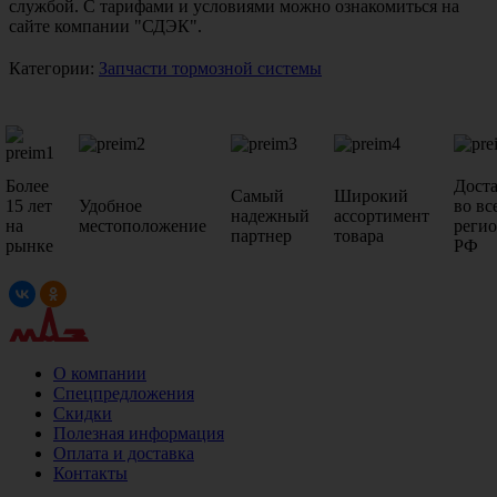
службой. С тарифами и условиями можно ознакомиться на
сайте компании "СДЭК".
Категории:
Запчасти тормозной системы
Более
Дост
Самый
Широкий
15 лет
Удобное
во вс
надежный
ассортимент
на
местоположение
реги
партнер
товара
рынке
РФ
О компании
Спецпредложения
Скидки
Полезная информация
Оплата и доставка
Контакты