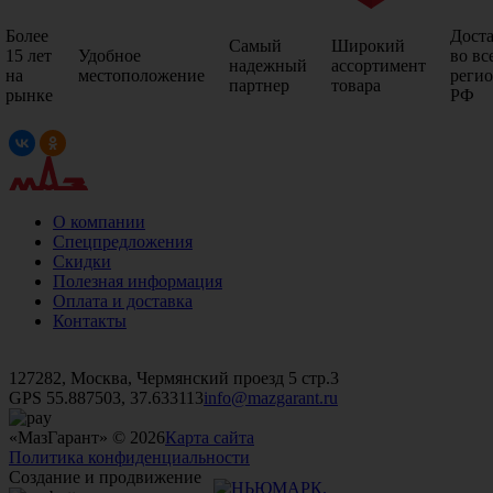
Более
Дост
Самый
Широкий
15 лет
Удобное
во вс
надежный
ассортимент
на
местоположение
реги
партнер
товара
рынке
РФ
О компании
Спецпредложения
Скидки
Полезная информация
Оплата и доставка
Контакты
+7 (499)
476-82-09
+7 (495)
740-26-16
+7 (495)
972-32-70
127282, Москва, Чермянский проезд 5 стр.3
GPS 55.887503, 37.633113
info@mazgarant.ru
«МазГарант» © 2026
Карта сайта
Политика конфиденциальности
Создание и продвижение