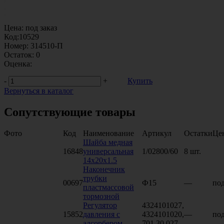
Цена:
под заказ
Код:
10529
Номер:
314510-П
Остаток:
0
Оценка:
-
+
Купить
Вернуться в каталог
Сопутствующие товары
Фото
Код
Наименование
Артикул
Остатки
Це
Шайба медная
16848
универсальная
1/02800/60
8 шт.
14x20x1.5
Наконечник
трубки
00697
Ф15
—
под
пластмассовой
тормозной
Регулятор
4324101027,
15852
давления с
4324101020,
—
под
адсорбером
701.30.027