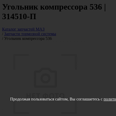
Угольник компрессора 536 |
314510-П
Каталог запчастей МАЗ
/
Запчасти тормозной системы
/
Угольник компрессора 536
Продолжая пользоваться сайтом, Вы соглашаетесь с
полити