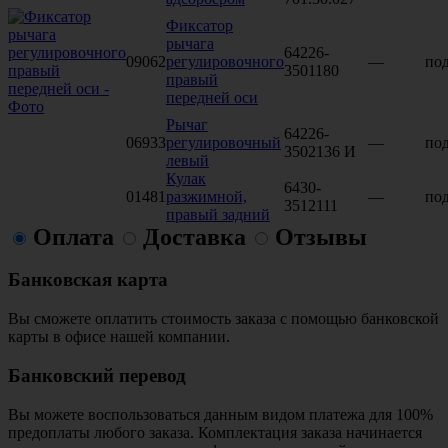
Фиксатор
рычага
64226-
09062
регулировочного
—
под
3501180
правый
передней оси
Рычаг
64226-
06933
регулировочный
—
под
3502136 И
левый
Кулак
6430-
01481
разжимной,
—
под
3512111
правый задний
Оплата
Доставка
Отзывы
Банковская карта
Вы сможете оплатить стоимость заказа с помощью банковской
карты в офисе нашей компании.
Банковский перевод
Вы можете воспользоваться данным видом платежа для 100%
предоплаты любого заказа. Комплектация заказа начинается