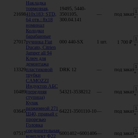
Накладка
тормозная,
19495, 5440-
21698
410x183; STD,
3501105,
—
под заказ
+
64 отв.: 8х18
300.04.141
номинал
Колодки
барабанные
27017
ручника Fiat
000 440-SX
1 шт.
1 700 ₽
+
Ducato, Citrien
Jamper all 94
Ключ для
демонтажа
13329
пластиковой
DRK 12
—
под заказ
+
трубки
CAMOZZI
Индуктор АБС
10489
(передняя
54321-3538212
—
под заказ
+
ступица)
Кулак
разжимной 271
03645
64221-3501110-10
—
под заказ
Ш40, правый с
+
прорезью
Головка
соединительная
07517
6001402+6001406
—
под заказ
комплект Ф22
+