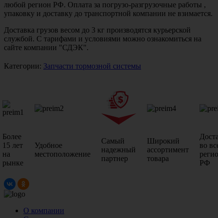
любой регион РФ. Оплата за погрузо-разгрузочные работы ,
упаковку и доставку до транспортной компании не взимается.
Доставка грузов весом до 3 кг производятся курьерской
службой. С тарифами и условиями можно ознакомиться на
сайте компании "СДЭК".
Категории:
Запчасти тормозной системы
Более
Дост
Самый
Широкий
15 лет
Удобное
во вс
надежный
ассортимент
на
местоположение
реги
партнер
товара
рынке
РФ
О компании