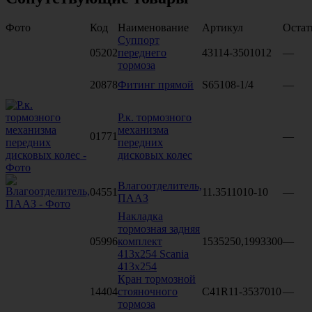
Фото
Код
Наименование
Артикул
Остат
Суппорт
05202
переднего
43114-3501012
—
тормоза
20878
Фитинг прямой
S65108-1/4
—
Р.к. тормозного
механизма
01771
—
передних
дисковых колес
Влагоотделитель,
04551
11.3511010-10
—
ПААЗ
Накладка
тормозная задняя
05996
комплект
1535250,1993300
—
413x254 Scania
413x254
Кран тормозной
14404
стояночного
C41R11-3537010
—
тормоза