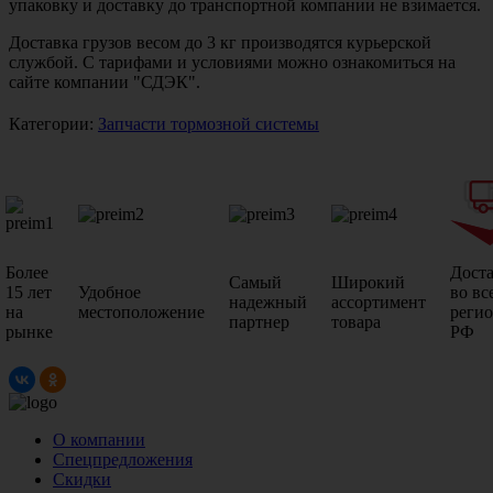
упаковку и доставку до транспортной компании не взимается.
Доставка грузов весом до 3 кг производятся курьерской
службой. С тарифами и условиями можно ознакомиться на
сайте компании "СДЭК".
Категории:
Запчасти тормозной системы
Более
Дост
Самый
Широкий
15 лет
Удобное
во вс
надежный
ассортимент
на
местоположение
реги
партнер
товара
рынке
РФ
О компании
Спецпредложения
Скидки