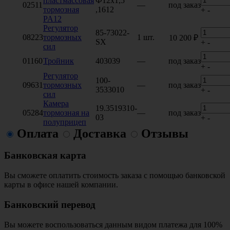
пластмассовая
Ф12х1,5
02511
—
под заказ
тормозная
,1612
+
-
PA12
Регулятор
85-73022-
08223
тормозных
1 шт.
10 200 ₽
SX
+
-
сил
01160
Тройник
403039
—
под заказ
+
-
Регулятор
100-
09631
тормозных
—
под заказ
3533010
+
-
сил
Камера
19.3519310-
05284
тормозная на
—
под заказ
03
+
-
полуприцеп
Оплата
Доставка
Отзывы
Банковская карта
Вы сможете оплатить стоимость заказа с помощью банковской
карты в офисе нашей компании.
Банковский перевод
Вы можете воспользоваться данным видом платежа для 100%