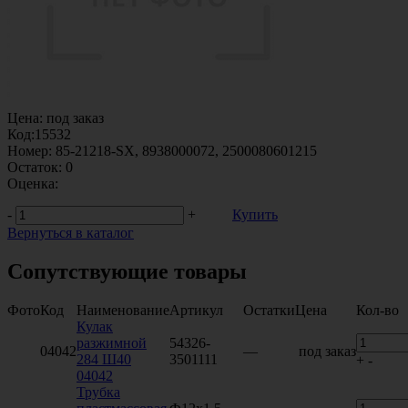
Цена:
под заказ
Код:
15532
Номер:
85-21218-SX, 8938000072, 2500080601215
Остаток:
0
Оценка:
-
+
Купить
Вернуться в каталог
Сопутствующие товары
Фото
Код
Наименование
Артикул
Остатки
Цена
Кол-во
Кулак
разжимной
54326-
04042
—
под заказ
284 Ш40
3501111
+
-
04042
Трубка