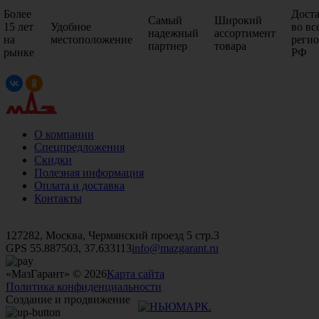
Более
Дост
Самый
Широкий
15 лет
Удобное
во вс
надежный
ассортимент
на
местоположение
реги
партнер
товара
рынке
РФ
О компании
Спецпредложения
Скидки
Полезная информация
Оплата и доставка
Контакты
+7 (499)
476-82-09
+7 (495)
740-26-16
+7 (495)
972-32-70
127282, Москва, Чермянский проезд 5 стр.3
GPS 55.887503, 37.633113
info@mazgarant.ru
«МазГарант» © 2026
Карта сайта
Политика конфиденциальности
Создание и продвижение