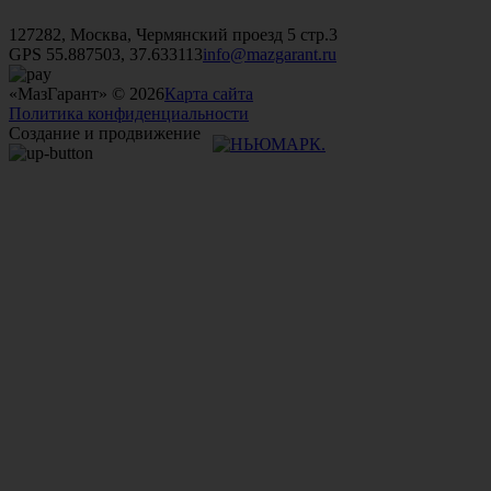
+7 (499)
476-82-09
+7 (495)
740-26-16
+7 (495)
972-32-70
127282, Москва, Чермянский проезд 5 стр.3
GPS 55.887503, 37.633113
info@mazgarant.ru
«МазГарант» © 2026
Карта сайта
Политика конфиденциальности
Создание и продвижение