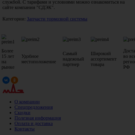
службой. С тарифами и условиями можно ознакомиться на
сайте компании "СДЭК".
Категории:
Запчасти тормозной системы
Более
Дост
Самый
Широкий
15 лет
Удобное
во вс
надежный
ассортимент
на
местоположение
реги
партнер
товара
рынке
РФ
О компании
Спецпредложения
Скидки
Полезная информация
Оплата и доставка
Контакты