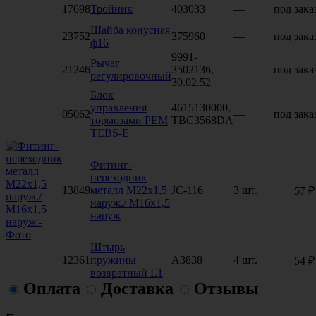
17698
Тройник
403033
—
под зака
Шайба конусная
23752
375960
—
под зака
ф16
9991-
Рычаг
21246
3502136,
—
под зака
регулировочный
30.02.52
Блок
управления
4615130000,
05062
—
под зака
тормозами PEM
TBC3568DA
TEBS-E
Фитинг-
переходник
13849
металл M22x1,5
JC-116
3 шт.
57 ₽
наруж./ М16х1,5
наруж
Штырь
12361
пружины
A3838
4 шт.
54 ₽
возвратный L1
Оплата
Доставка
Отзывы