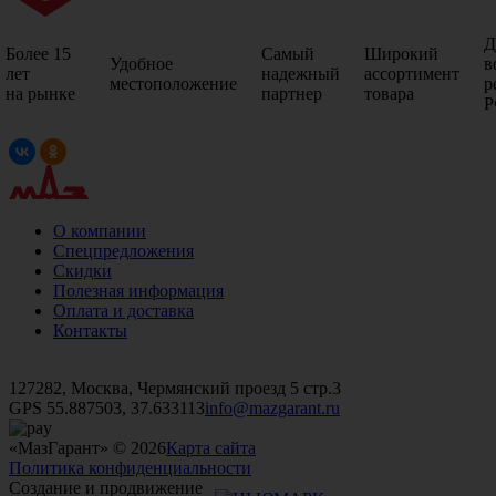
Д
Более 15
Самый
Широкий
Удобное
в
лет
надежный
ассортимент
местоположение
р
на рынке
партнер
товара
Р
О компании
Спецпредложения
Скидки
Полезная информация
Оплата и доставка
Контакты
+7 (499)
476-82-09
+7 (495)
740-26-16
+7 (495)
972-32-70
127282, Москва, Чермянский проезд 5 стр.3
GPS 55.887503, 37.633113
info@mazgarant.ru
«МазГарант» © 2026
Карта сайта
Политика конфиденциальности
Создание и продвижение