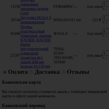
тормозные
11158
FDB4408W
—
под заказ
дисковые задние
+
-
Ceed
Заглушка М22х1.5
26744
8930220154
1 шт.
123 ₽
пневмокранов
+
-
Трубка
пластмассовая
01186
Ф10х1.0
—
под заказ
тормозная, произв.
+
-
KNORR, KNORR
Рычаг
регулировочный
79364,
тормозной
45104-
21397
—
под заказ
трещетка авт.
3501364-90,
+
-
левый ф38 мм
563940
шлицы-10 150 мм
Оплата
Доставка
Отзывы
Банковская карта
Вы сможете оплатить стоимость заказа с помощью банковской
карты в офисе нашей компании.
Банковский перевод