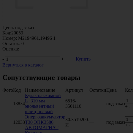
Цена:
под заказ
Код:
20059
Номер:
M2194961,19496 1
Остаток:
0
Оценка:
-
+
Купить
Вернуться в каталог
Сопутствующие товары
Фото
Код
Наименование
Артикул
Остатки
Цена
Кол
Кулак разжимной
L=310 мм
6516-
13834
—
под заказ
эвольвентный
3501110
+
-
шлиц правый
Энергоаккумулятор
30.3519200-
12033
Т30 ЭПК3586
—
под заказ
И
+
-
АВТОМАГНАТ
Колодки