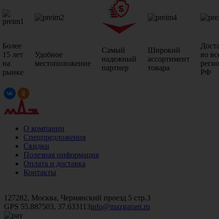
Более
Дост
Самый
Широкий
15 лет
Удобное
во вс
надежный
ассортимент
на
местоположение
реги
партнер
товара
рынке
РФ
О компании
Спецпредложения
Скидки
Полезная информация
Оплата и доставка
Контакты
+7 (499)
476-82-09
+7 (495)
740-26-16
+7 (495)
972-32-70
127282, Москва, Чермянский проезд 5 стр.3
GPS 55.887503, 37.633113
info@mazgarant.ru