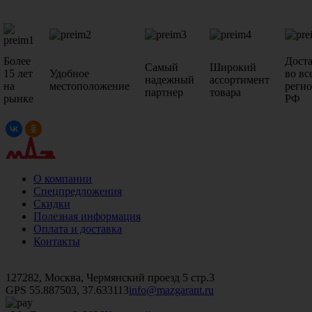
Более
Дост
Самый
Широкий
15 лет
Удобное
во вс
надежный
ассортимент
на
местоположение
реги
партнер
товара
рынке
РФ
О компании
Спецпредложения
Скидки
Полезная информация
Оплата и доставка
Контакты
+7 (499)
476-82-09
+7 (495)
740-26-16
+7 (495)
972-32-70
127282, Москва, Чермянский проезд 5 стр.3
GPS 55.887503, 37.633113
info@mazgarant.ru