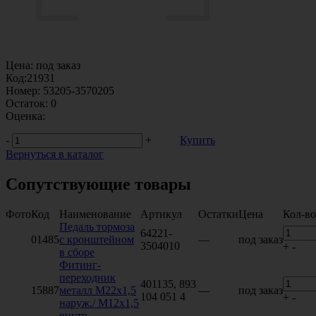
Цена:
под заказ
Код:
21931
Номер:
53205-3570205
Остаток:
0
Оценка:
-
+
Купить
Вернуться в каталог
Сопутствующие товары
Фото
Код
Наименование
Артикул
Остатки
Цена
Кол-во
Педаль тормоза
64221-
01485
с кронштейном
—
под заказ
3504010
+
-
в сборе
Фитинг-
переходник
401135, 893
15887
металл M22x1,5
—
под заказ
104 051 4
+
-
наруж./ М12х1,5
внутр