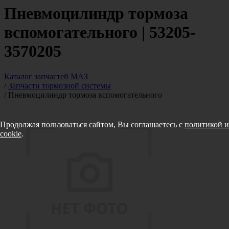
Пневмоцилиндр тормоза
вспомогательного | 53205-
3570205
Каталог запчастей МАЗ
/
Запчасти тормозной системы
/
Пневмоцилиндр тормоза вспомогательного
Продолжая пользоваться сайтом, Вы соглашаетесь с
политикой и
cookie
.