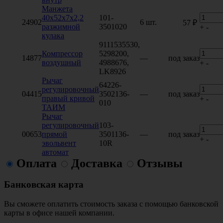
Манжета
40x52x7x2,2
101-
24902
6 шт.
57 ₽
разжимной
3501020
+
-
кулака
9111535530,
Компрессор
5298200,
14877
—
под заказ
воздушный
4988676,
+
-
LK8926
Рычаг
64226-
регулировочный
04415
3502136-
—
под заказ
правый кривой
+
-
010
ТАИМ
Рычаг
регулировочный
103-
00653
прямой
3501136-
—
под заказ
+
-
эвольвент
10R
автомат
Оплата
Доставка
Отзывы
Банковская карта
Вы сможете оплатить стоимость заказа с помощью банковской
карты в офисе нашей компании.