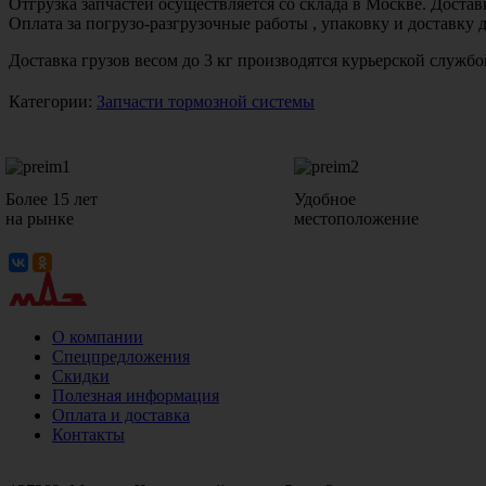
Отгрузка запчастей осуществляется со склада в Москве. Дост
Оплата за погрузо-разгрузочные работы , упаковку и доставку 
Доставка грузов весом до 3 кг производятся курьерской служ
Категории:
Запчасти тормозной системы
Более 15 лет
Удобное
на рынке
местоположение
О компании
Спецпредложения
Скидки
Полезная информация
Оплата и доставка
Контакты
+7 (499)
476-82-09
+7 (495)
740-26-16
+7 (495)
972-32-70