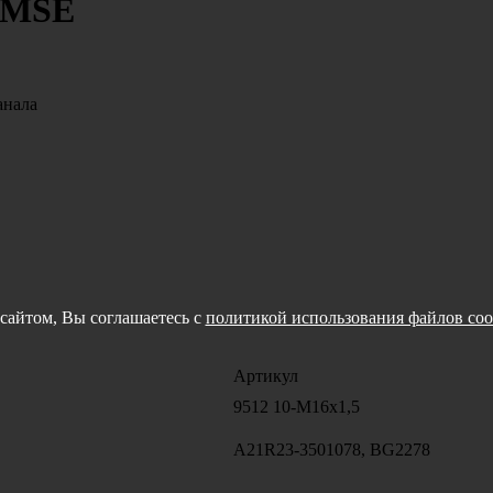
EMSE
анала
сайтом, Вы соглашаетесь с
политикой использования файлов coo
Артикул
9512 10-M16x1,5
А21R23-3501078, BG2278