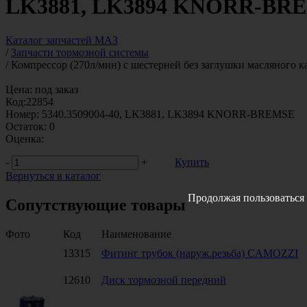
LK3881, LK3894 KNORR-BR
Каталог запчастей МАЗ
/
Запчасти тормозной системы
/
Компрессор (270л/мин) с шестерней без заглушки масляного к
Цена:
под заказ
Код:
22854
Номер:
5340.3509004-40, LK3881, LK3894 KNORR-BREMSE
Остаток:
0
Оценка:
-
+
Купить
Вернуться в каталог
Продолжая пользоваться 
Сопутствующие товары
Фото
Код
Наименование
13315
Фитинг трубок (наруж.резьба) CAMOZZI
12610
Диск тормозной передний