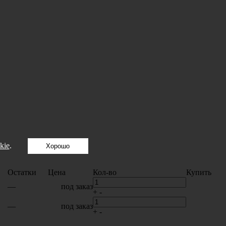
kie
.
Хорошо
Остатки
Цена
Кол-во
Купить
—
под заказ
+
-
—
под заказ
+
-