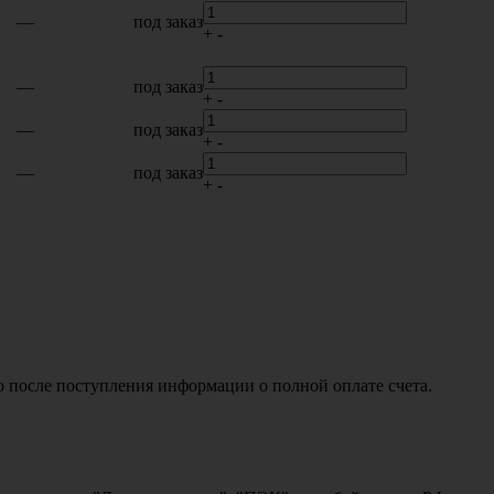
—
под заказ
+
-
—
под заказ
+
-
—
под заказ
+
-
—
под заказ
+
-
о после поступления информации о полной оплате счета.