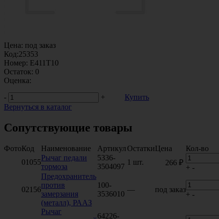
Цена:
под заказ
Код:
25353
Номер:
E411T10
Остаток:
0
Оценка:
-
+
Купить
Вернуться в каталог
Сопутствующие товары
Фото
Код
Наименование
Артикул
Остатки
Цена
Кол-во
Рычаг педали
5336-
01055
1 шт.
266 ₽
тормоза
3504097
+
-
Предохранитель
против
100-
02156
—
под заказ
замерзания
3536010
+
-
(металл), РААЗ
Рычаг
64226-