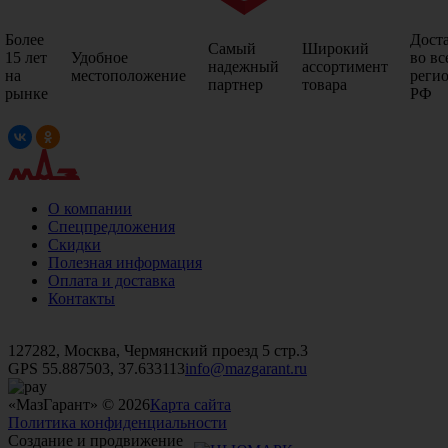
Более
Дост
Самый
Широкий
15 лет
Удобное
во вс
надежный
ассортимент
на
местоположение
реги
партнер
товара
рынке
РФ
О компании
Спецпредложения
Скидки
Полезная информация
Оплата и доставка
Контакты
+7 (499)
476-82-09
+7 (495)
740-26-16
+7 (495)
972-32-70
127282, Москва, Чермянский проезд 5 стр.3
GPS 55.887503, 37.633113
info@mazgarant.ru
«МазГарант» © 2026
Карта сайта
Политика конфиденциальности
Создание и продвижение