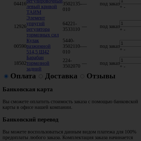
регулировочный
04416
3502135-
—
под заказ
левый кривой
+
-
010
ТАИМ
Элемент
упругий
64221-
12926
—
под заказ
регулятора
3533110
+
-
тормозных сил
Кулак
5440-
00590
разжимной
3502110-
—
под заказ
+
-
514,5 Ш42
010
Барабан
224-
18502
тормозной
—
под заказ
3502070
+
-
задний
Оплата
Доставка
Отзывы
Банковская карта
Вы сможете оплатить стоимость заказа с помощью банковской
карты в офисе нашей компании.
Банковский перевод
Вы можете воспользоваться данным видом платежа для 100%
предоплаты любого заказа. Комплектация заказа начинается