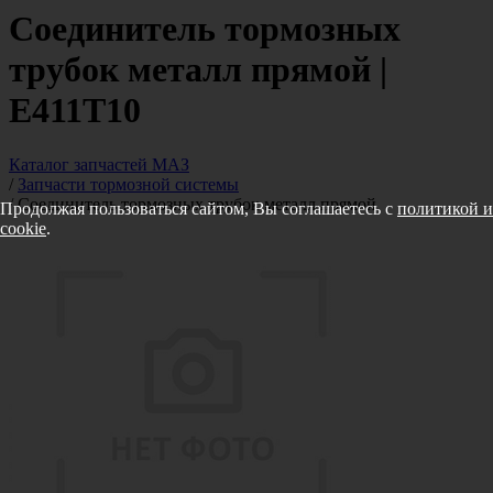
Соединитель тормозных
трубок металл прямой |
E411T10
Каталог запчастей МАЗ
/
Запчасти тормозной системы
/
Соединитель тормозных трубок металл прямой
Продолжая пользоваться сайтом, Вы соглашаетесь с
политикой и
cookie
.