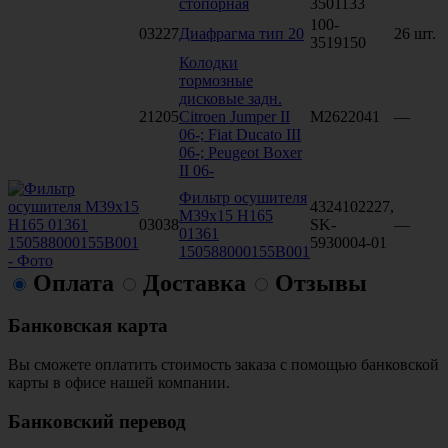
стопорная
3501133
100-
03227
Диафрагма тип 20
26 шт.
3519150
Колодки
тормозные
дисковые задн.
21205
Citroen Jumper II
M2622041
—
06-; Fiat Ducato III
06-; Peugeot Boxer
II 06-
Фильтр осушителя
4324102227,
M39x15 H165
03038
SK-
—
01361
5930004-01
150588000155B001
Оплата
Доставка
Отзывы
Банковская карта
Вы сможете оплатить стоимость заказа с помощью банковской
карты в офисе нашей компании.
Банковский перевод