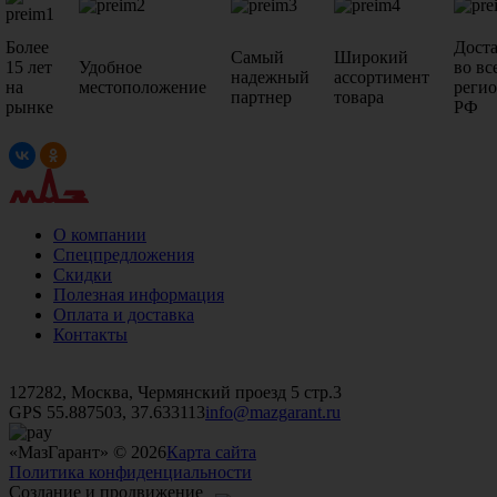
Более
Дост
Самый
Широкий
15 лет
Удобное
во вс
надежный
ассортимент
на
местоположение
реги
партнер
товара
рынке
РФ
О компании
Спецпредложения
Скидки
Полезная информация
Оплата и доставка
Контакты
+7 (499)
476-82-09
+7 (495)
740-26-16
+7 (495)
972-32-70
127282, Москва, Чермянский проезд 5 стр.3
GPS 55.887503, 37.633113
info@mazgarant.ru
«МазГарант» © 2026
Карта сайта
Политика конфиденциальности
Создание и продвижение