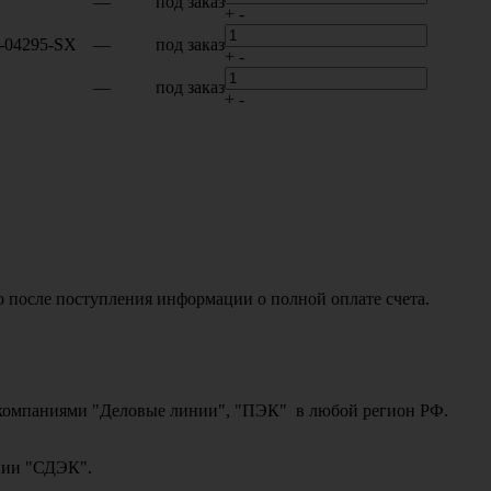
—
под заказ
+
-
5-04295-SX
—
под заказ
+
-
—
под заказ
+
-
о после поступления информации о полной оплате счета.
ми компаниями "Деловые линии", "ПЭК" в любой регион РФ.
ании "СДЭК".