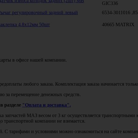
Датчик износа колодок задних (2шт) MB
GIC336
Рычаг регулировочный задний левый
6534-3011016 ,8
Заклепка 4.8х12мм 50шт
40665 MATRIX
карты в офисе нашей компании.
едоплаты любого заказа. Комплектация заказа начинается тольк
ю за перемещение денежных средств.
в разделе
"Оплата и доставка".
авка запчастей МАЗ весом от 3 кг осуществляется транспортны
до транспортной компании не взимается.
бой. С тарифами и условиями можно ознакомиться на сайте комп