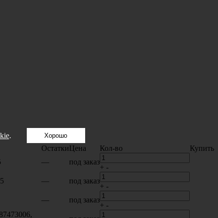
kie
.
Хорошо
Остатки
Цена
Кол-во
Купить
5
—
под заказ
+
-
15
—
под заказ
+
-
—
под заказ
+
-
87473006,