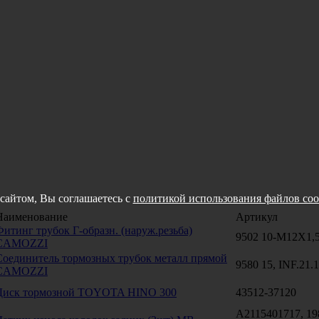
сайтом, Вы соглашаетесь с
политикой использования файлов coo
Наименование
Артикул
Фитинг трубок Г-образн. (наруж.резьба)
9502 10-M12X1,
CAMOZZI
Соединитель тормозных трубок металл прямой
9580 15, INF.21.
CAMOZZI
Диск тормозной TOYOTA HINO 300
43512-37120
A2115401717, 19