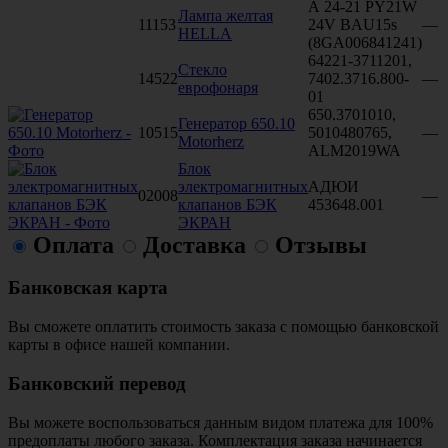
А 24-21 PY21W
Лампа желтая
11153
24V BAU15s
—
HELLA
(8GA006841241)
64221-3711201,
Стекло
14522
7402.3716.800-
—
еврофонаря
01
650.3701010,
Генератор 650.10
10515
5010480765,
—
Motorherz
ALM2019WA
Блок
электромагнитных
АДЮИ
02008
—
клапанов БЭК
453648.001
ЭКРАН
Оплата
Доставка
Отзывы
Банковская карта
Вы сможете оплатить стоимость заказа с помощью банковской
карты в офисе нашей компании.
Банковский перевод
Вы можете воспользоваться данным видом платежа для 100%
предоплаты любого заказа. Комплектация заказа начинается