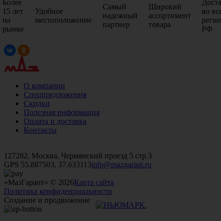
Более
Дост
Самый
Широкий
15 лет
Удобное
во вс
надежный
ассортимент
на
местоположение
реги
партнер
товара
рынке
РФ
О компании
Спецпредложения
Скидки
Полезная информация
Оплата и доставка
Контакты
+7 (499)
476-82-09
+7 (495)
740-26-16
+7 (495)
972-32-70
127282, Москва, Чермянский проезд 5 стр.3
GPS 55.887503, 37.633113
info@mazgarant.ru
«МазГарант» © 2026
Карта сайта
Политика конфиденциальности
Создание и продвижение