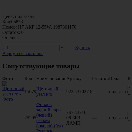
Цена:
под заказ
Код:
05853
Номер:
H7 АКГ 12-55W, 1987301170
Остаток:
0
Оценка:
-
+
Купить
Вернуться в каталог
Сопутствующие товары
Фото
Код
Наименование
Артикул
Остатки
Цена
К
Щеточный
15679
9222.3702И6
—
под заказ
узел н/о
+
Фонарь
задний евро
7472.3716-
(левый)
25295
08 БЕЗ
—
под заказ
разъем
+
ЛАМП
боковой (б/л)
Руденск