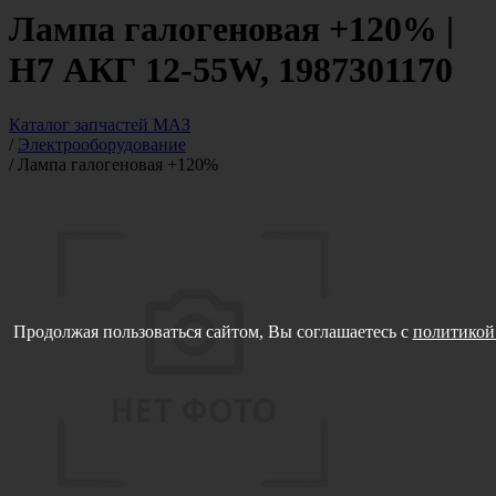
Лампа галогеновая +120% |
H7 АКГ 12-55W, 1987301170
Каталог запчастей МАЗ
/
Электрооборудование
/
Лампа галогеновая +120%
Продолжая пользоваться сайтом, Вы соглашаетесь с
политикой