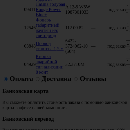
Лампа голубая
A 12-5 W5W
09411
Range Power
—
под заказ
1987301033
+
Blue+
Фонарь
габаритный
12546
112.09.82
—
под заказ
желтый н/о
+
светодиод
6422-
Провод
03848
3724062-10
—
под заказ
стартера 1,5 м
+
(504)
Кнопка
аварийной
04929
32.3710М
—
под заказ
сигнализации
+
8 конт
Оплата
Доставка
Отзывы
Банковская карта
Вы сможете оплатить стоимость заказа с помощью банковской
карты в офисе нашей компании.
Банковский перевод