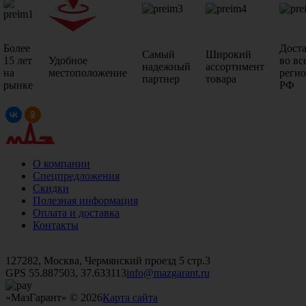
Более
Дост
Самый
Широкий
15 лет
Удобное
во вс
надежный
ассортимент
на
местоположение
реги
партнер
товара
рынке
РФ
О компании
Спецпредложения
Скидки
Полезная информация
Оплата и доставка
Контакты
+7 (499)
476-82-09
+7 (495)
740-26-16
+7 (495)
972-32-70
127282, Москва, Чермянский проезд 5 стр.3
GPS 55.887503, 37.633113
info@mazgarant.ru
«МазГарант» © 2026
Карта сайта