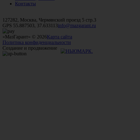
Контакты
+7 (499)
476-82-09
+7 (495)
740-26-16
+7 (495)
972-32-70
127282, Москва, Чермянский проезд 5 стр.3
GPS 55.887503, 37.633113
info@mazgarant.ru
«МазГарант» © 2026
Карта сайта
Политика конфиденциальности
Создание и продвижение