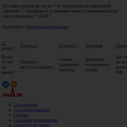
Доставка грузов весом до 3 кг производятся курьерской
службой. С тарифами и условиями можно ознакомиться на
сайте компании "СДЭК".
Категории:
Электрооборудование
Более
Дост
Самый
Широкий
15 лет
Удобное
во вс
надежный
ассортимент
на
местоположение
реги
партнер
товара
рынке
РФ
О компании
Спецпредложения
Скидки
Полезная информация
Оплата и доставка