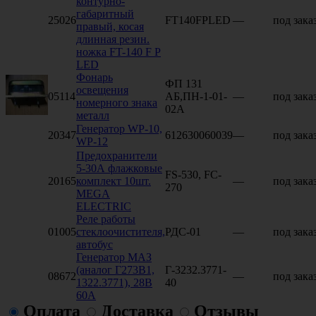
контурно-
габаритный
25026
FT140FPLED
—
под зака
правый, косая
длинная резин.
ножка FT-140 F P
LED
Фонарь
ФП 131
освещения
05114
АБ,ПН-1-01-
—
под зака
номерного знака
02А
металл
Генератор WP-10,
20347
612630060039
—
под зака
WP-12
Предохранители
5-30А флажковые
FS-530, FC-
20165
комплект 10шт.
—
под зака
270
МEGA
ELECTRIC
Реле работы
01005
стеклоочистителя,
РДС-01
—
под зака
автобус
Генератор МАЗ
(аналог Г273В1,
Г-3232.3771-
08672
—
под зака
1322.3771), 28В
40
60А
Оплата
Доставка
Отзывы