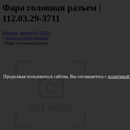
Фара головная разъем |
112.03.29-3711
Каталог запчастей МАЗ
/
Электрооборудование
/
Фара головная разъем
Продолжая пользоваться сайтом, Вы соглашаетесь с
политикой 