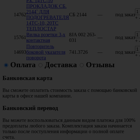
Р.к. 14ТС-10
ПРОКЛАДОК СБ.
2144` ДЛЯ
14762
СБ 2144
—
под заказ
ПОДОГРЕВАТЕЛЯ
+
14ТС-10, 20ТС
ТЕПЛОСТАР
Вилка розетки 3-х
8JA 002 263-
15761
—
под заказ
контактная
031
+
Повторитель
14693
боковой указателя
741.3726
—
под заказ
+
поворота
Оплата
Доставка
Отзывы
Банковская карта
Вы сможете оплатить стоимость заказа с помощью банковской
карты в офисе нашей компании.
Банковский перевод
Вы можете воспользоваться данным видом платежа для 100%
предоплаты любого заказа. Комплектация заказа начинается
только после поступления информации о полной оплате
счета.