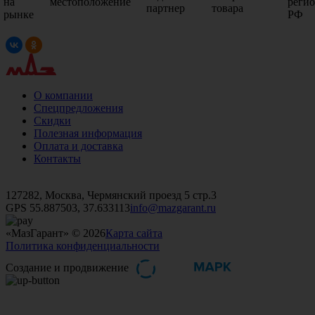
на
местоположение
реги
партнер
товара
рынке
РФ
О компании
Спецпредложения
Скидки
Полезная информация
Оплата и доставка
Контакты
+7 (499)
476-82-09
+7 (495)
740-26-16
+7 (495)
972-32-70
127282, Москва, Чермянский проезд 5 стр.3
GPS 55.887503, 37.633113
info@mazgarant.ru
«МазГарант» © 2026
Карта сайта
Политика конфиденциальности
Создание и продвижение