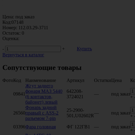
Цена:
под заказ
Код:
07148
Номер:
112.03.29-3711
Остаток:
0
Оценка:
-
+
Купить
Вернуться в каталог
Сопутствующие товары
Фото
Код
Наименование
Артикул
Остатки
Цена
Ко
Жгут заднего
фонаря МАЗ 5440
642208-
09841
—
под заказ
(6 контактов,
3724021
+
байонет) левый
Фонарь задний
25-2900-
26560
правый с ASS-2
—
под заказ
501,U02602R
+
разъемом 7-pin
03396
Фара головная
ФГ 122ГВ1
—
под заказ
+