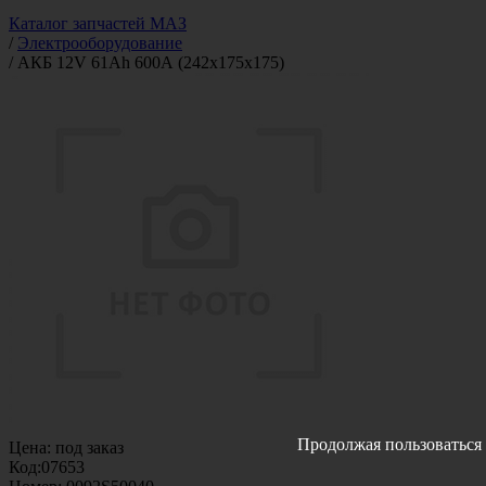
Каталог запчастей МАЗ
/
Электрооборудование
/
АКБ 12V 61Аh 600А (242х175х175)
Продолжая пользоваться 
Цена:
под заказ
Код:
07653