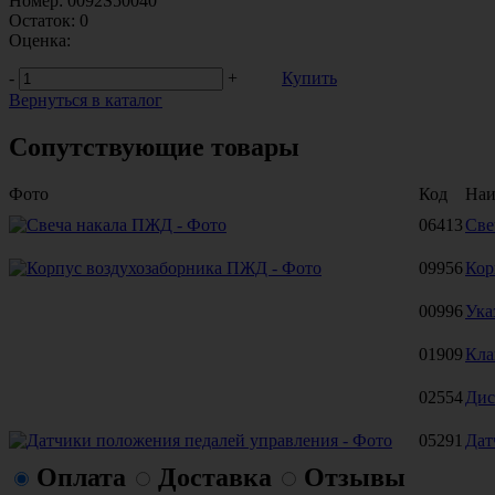
Номер:
0092S50040
Остаток:
0
Оценка:
-
+
Купить
Вернуться в каталог
Сопутствующие товары
Фото
Код
Наи
06413
Све
09956
Кор
00996
Ука
01909
Кла
02554
Дис
05291
Дат
Оплата
Доставка
Отзывы