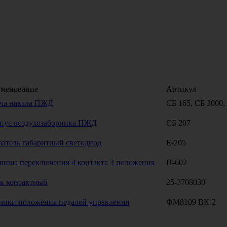
менование
Артикул
ча накала ПЖД
СБ 165, СБ 3000,
пус воздухозаборника ПЖД
СБ 207
затель габаритный светодиод
Е-205
виша переключения 4 контакта 3 положения
П-602
к контактный
25-3708030
чики положения педалей управления
ФМ8109 ВК-2