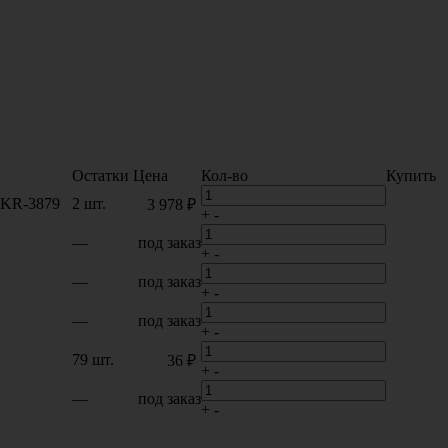
Остатки
Цена
Кол-во
Купить
 KR-3879
2 шт.
3 978 ₽
+
-
—
под заказ
+
-
—
под заказ
+
-
—
под заказ
+
-
79 шт.
36 ₽
+
-
—
под заказ
+
-