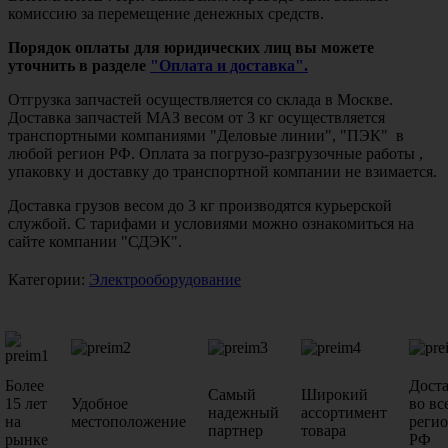
комиссию за перемещение денежных средств.
Порядок оплаты для юридических лиц вы можете
уточнить в разделе
"Оплата и доставка".
Отгрузка запчастей осуществляется со склада в Москве.
Доставка запчастей МАЗ весом от 3 кг осуществляется
транспортными компаниями "Деловые линии", "ПЭК" в
любой регион РФ. Оплата за погрузо-разгрузочные работы ,
упаковку и доставку до транспортной компании не взимается.
Доставка грузов весом до 3 кг производятся курьерской
службой. С тарифами и условиями можно ознакомиться на
сайте компании "СДЭК".
Категории:
Электрооборудование
Более
Дост
Самый
Широкий
15 лет
Удобное
во вс
надежный
ассортимент
на
местоположение
реги
партнер
товара
рынке
РФ