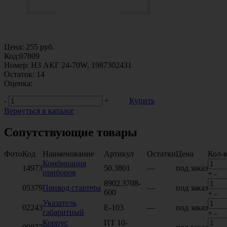
Цена:
255
руб.
Код:
07809
Номер:
H3 АКГ 24-70W, 1987302431
Остаток:
14
Оценка:
-
+
Купить
Вернуться в каталог
Сопутствующие товары
Фото
Код
Наименование
Артикул
Остатки
Цена
Кол-
Комбинация
14973
50.3801
—
под заказ
приборов
+
-
8902.3708-
05379
Привод стартера
—
под заказ
600
+
-
Указатель
02243
Е-103
—
под заказ
габаритный
+
-
Корпус
ПТ 10-