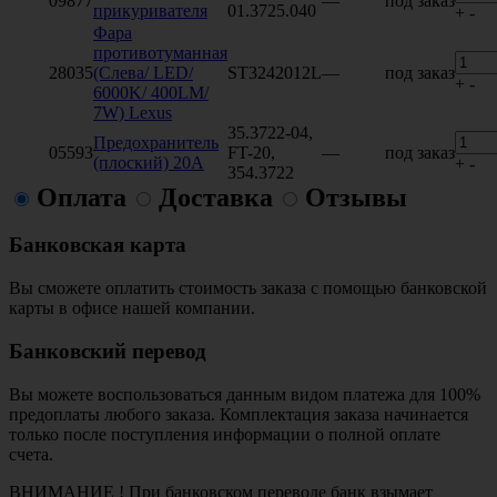
09877
—
под заказ
прикуривателя
01.3725.040
+
-
Фара
противотуманная
28035
(Слева/ LED/
ST3242012L
—
под заказ
+
-
6000K/ 400LM/
7W) Lexus
35.3722-04,
Предохранитель
05593
FT-20,
—
под заказ
(плоский) 20А
+
-
354.3722
Оплата
Доставка
Отзывы
Банковская карта
Вы сможете оплатить стоимость заказа с помощью банковской
карты в офисе нашей компании.
Банковский перевод
Вы можете воспользоваться данным видом платежа для 100%
предоплаты любого заказа. Комплектация заказа начинается
только после поступления информации о полной оплате
счета.
ВНИМАНИЕ ! При банковском переводе банк взымает