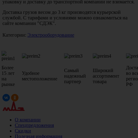
упаковку и доставку до транспортной компании не взимается.
Доставка грузов весом до 3 кг производятся курьерской
службой. С тарифами и условиями можно ознакомиться на
сайте компании "СДЭК".
Категории:
Электрооборудование
Более
Дост
Самый
Широкий
15 лет
Удобное
во вс
надежный
ассортимент
на
местоположение
реги
партнер
товара
рынке
РФ
О компании
Спецпредложения
Скидки
Полезная информация