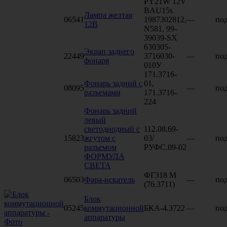
PY21W 12V
BAU15s
Лампа желтая
06541
1987302812,
—
под
12В
N581, 99-
39039-SX
630305-
Экран заднего
22449
3716030-
—
под
фонаря
010У
171.3716-
Фонарь задний с
01,
08095
—
под
разъемами
171.3716-
224
Фонарь задний
левый
светодиодный с
112.08.69-
15823
жгутом с
03/
—
под
разъемом
РУФС.09-02
ФОРМУЛА
СВЕТА
ФГ318 М
06503
Фара-искатель
—
под
(76.3711)
Блок
05245
коммутационной
БКА-4.3722
—
под
аппаратуры