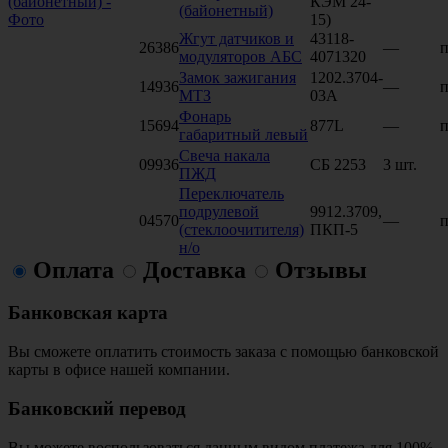
КЭМ 24-
(байонетный)
15)
Жгут датчиков и
43118-
26386
—
п
модуляторов АБС
4071320
Замок зажигания
1202.3704-
14936
—
п
МТЗ
03А
Фонарь
15694
877L
—
п
габаритный левый
Свеча накала
09936
СБ 2253
3 шт.
ПЖД
Переключатель
подрулевой
9912.3709,
04570
—
п
(стеклоочитителя)
ПКП-5
н/о
Оплата
Доставка
Отзывы
Банковская карта
Вы сможете оплатить стоимость заказа с помощью банковской
карты в офисе нашей компании.
Банковский перевод
Вы можете воспользоваться данным видом платежа для 100%