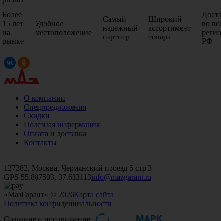
Более
Дост
Самый
Широкий
15 лет
Удобное
во вс
надежный
ассортимент
на
местоположение
реги
партнер
товара
рынке
РФ
О компании
Спецпредложения
Скидки
Полезная информация
Оплата и доставка
Контакты
+7 (499)
476-82-09
+7 (495)
740-26-16
+7 (495)
972-32-70
127282, Москва, Чермянский проезд 5 стр.3
GPS 55.887503, 37.633113
info@mazgarant.ru
«МазГарант» © 2026
Карта сайта
Политика конфиденциальности
Создание и продвижение