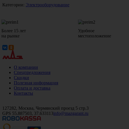
Категории:
Электрооборудование
Более 15 лет
Удобное
на рынке
местоположение
О компании
Спецпредложения
Скидки
Полезная информация
Оплата и доставка
Контакты
+7 (499)
476-82-09
+7 (495)
740-26-16
+7 (495)
972-32-70
127282, Москва, Чермянский проезд 5 стр.3
GPS 55.887503, 37.633113
info@mazgarant.ru