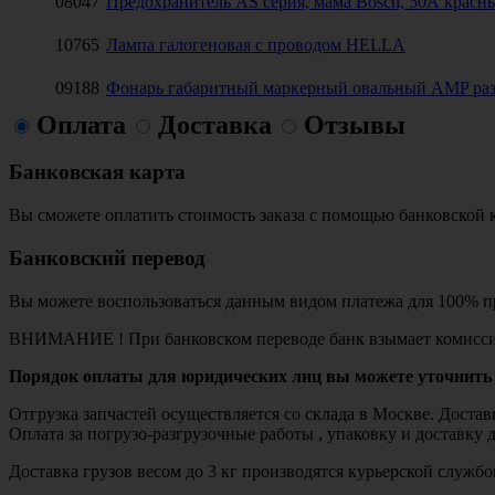
08047
Предохранитель AS серия, мама Bosch, 50А красн
10765
Лампа галогеновая с проводом HELLA
09188
Фонарь габаритный маркерный овальный AMP раз
Оплата
Доставка
Отзывы
Банковская карта
Вы сможете оплатить стоимость заказа с помощью банковской 
Банковский перевод
Вы можете воспользоваться данным видом платежа для 100% пр
ВНИМАНИЕ ! При банковском переводе банк взымает комисси
Порядок оплаты для юридических лиц вы можете уточнить 
Отгрузка запчастей осуществляется со склада в Москве. Дост
Оплата за погрузо-разгрузочные работы , упаковку и доставку 
Доставка грузов весом до 3 кг производятся курьерской служ