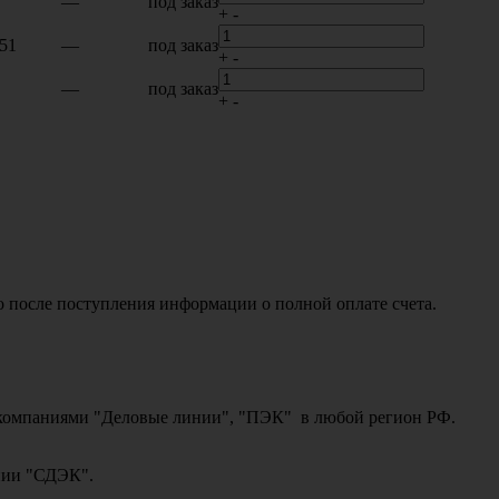
—
под заказ
+
-
51
—
под заказ
+
-
—
под заказ
+
-
о после поступления информации о полной оплате счета.
ми компаниями "Деловые линии", "ПЭК" в любой регион РФ.
ании "СДЭК".