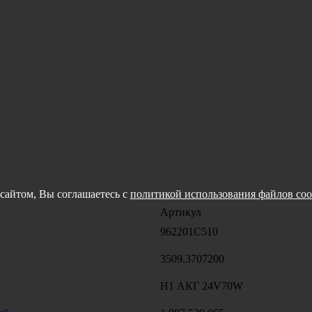
сайтом, Вы соглашаетесь с
политикой использования файлов coo
Артикул
962201C510
3509.3707200
Н1 АКГ 24V70W