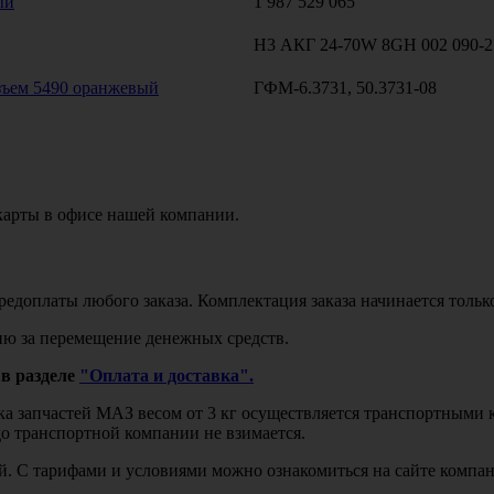
ый
1 987 529 065
H3 АКГ 24-70W 8GH 002 090-2
ъем 5490 оранжевый
ГФМ-6.3731, 50.3731-08
карты в офисе нашей компании.
едоплаты любого заказа. Комплектация заказа начинается тольк
ю за перемещение денежных средств.
в разделе
"Оплата и доставка".
авка запчастей МАЗ весом от 3 кг осуществляется транспортны
до транспортной компании не взимается.
бой. С тарифами и условиями можно ознакомиться на сайте комп