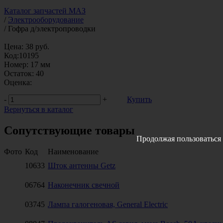
Каталог запчастей МАЗ
/
Электрооборудование
/
Гофра д/электропроводки
Цена:
38
руб.
Код:
10195
Номер:
17 мм
Остаток:
40
Оценка:
-
+
Купить
Вернуться в каталог
Сопутствующие товары
Продолжая пользоваться 
Фото
Код
Наименование
10633
Шток антенны Getz
06764
Наконечник свечной
03745
Лампа галогеновая, General Electric