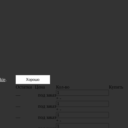
kie
.
Хорошо
Остатки
Цена
Кол-во
Купить
—
под заказ
+
-
—
под заказ
+
-
—
под заказ
+
-